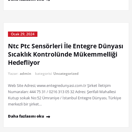
Ocak 29, 2024
Ntc Ptc Sensörleri İle Entegre Dünyası
Sıcaklık Kontrolünde Mükemmelliği
Hedefliyor
Yazar:
admin
kategorisi
Uncategorized
Web Site Adresi; www.entegredunyasi.com.tr Şirket İletişim
Numaraları: 444 75 31 / 0216 313 05 32 Adres: Şerifali Mahallesi
Kutup sokak No:52 Ümraniye / İstanbul Entegre Dünyası, Türkiye
merkezli bir şirket…
Daha fazlasını oku