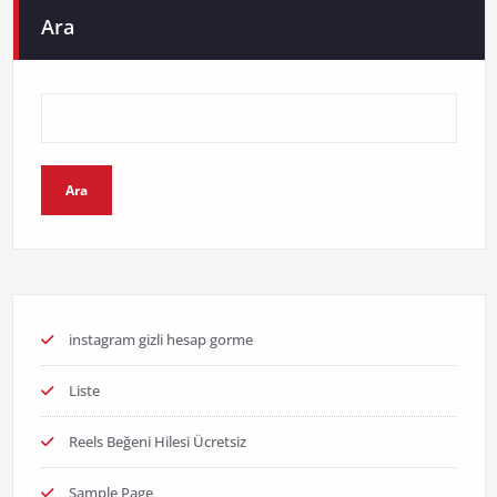
sayfalaması
Ara
Ara
instagram gizli hesap gorme
Liste
Reels Beğeni Hilesi Ücretsiz
Sample Page