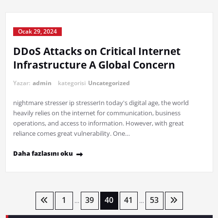
Ocak 29, 2024
DDoS Attacks on Critical Internet
Infrastructure A Global Concern
Yazar:
admin
kategorisi
Uncategorized
nightmare stresser ip stresserIn today's digital age, the world
heavily relies on the internet for communication, business
operations, and access to information. However, with great
reliance comes great vulnerability. One…
Daha fazlasını oku
Yazı
1
39
40
41
53
…
…