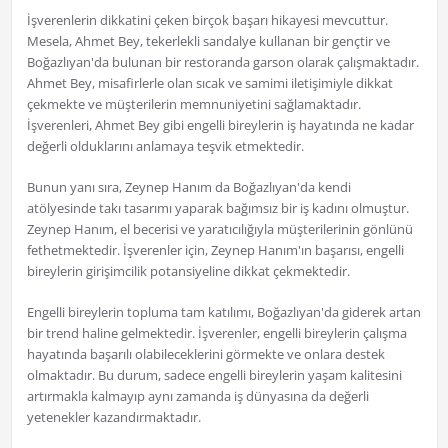
İşverenlerin dikkatini çeken birçok başarı hikayesi mevcuttur.
Mesela, Ahmet Bey, tekerlekli sandalye kullanan bir gençtir ve
Boğazlıyan'da bulunan bir restoranda garson olarak çalışmaktadır.
Ahmet Bey, misafirlerle olan sıcak ve samimi iletişimiyle dikkat
çekmekte ve müşterilerin memnuniyetini sağlamaktadır.
İşverenleri, Ahmet Bey gibi engelli bireylerin iş hayatında ne kadar
değerli olduklarını anlamaya teşvik etmektedir.
Bunun yanı sıra, Zeynep Hanım da Boğazlıyan'da kendi
atölyesinde takı tasarımı yaparak bağımsız bir iş kadını olmuştur.
Zeynep Hanım, el becerisi ve yaratıcılığıyla müşterilerinin gönlünü
fethetmektedir. İşverenler için, Zeynep Hanım'ın başarısı, engelli
bireylerin girişimcilik potansiyeline dikkat çekmektedir.
Engelli bireylerin topluma tam katılımı, Boğazlıyan'da giderek artan
bir trend haline gelmektedir. İşverenler, engelli bireylerin çalışma
hayatında başarılı olabileceklerini görmekte ve onlara destek
olmaktadır. Bu durum, sadece engelli bireylerin yaşam kalitesini
artırmakla kalmayıp aynı zamanda iş dünyasına da değerli
yetenekler kazandırmaktadır.