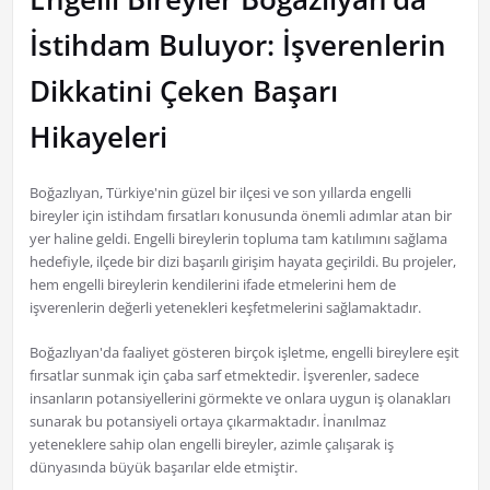
İstihdam Buluyor: İşverenlerin
Dikkatini Çeken Başarı
Hikayeleri
Boğazlıyan, Türkiye'nin güzel bir ilçesi ve son yıllarda engelli
bireyler için istihdam fırsatları konusunda önemli adımlar atan bir
yer haline geldi. Engelli bireylerin topluma tam katılımını sağlama
hedefiyle, ilçede bir dizi başarılı girişim hayata geçirildi. Bu projeler,
hem engelli bireylerin kendilerini ifade etmelerini hem de
işverenlerin değerli yetenekleri keşfetmelerini sağlamaktadır.
Boğazlıyan'da faaliyet gösteren birçok işletme, engelli bireylere eşit
fırsatlar sunmak için çaba sarf etmektedir. İşverenler, sadece
insanların potansiyellerini görmekte ve onlara uygun iş olanakları
sunarak bu potansiyeli ortaya çıkarmaktadır. İnanılmaz
yeteneklere sahip olan engelli bireyler, azimle çalışarak iş
dünyasında büyük başarılar elde etmiştir.