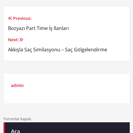
Previous:
Yazı
Bozyazı Part Time İş İlanları
gezinmesi
Next:
Akkışla Saç Similasyonu – Saç Gölgelendirme
admin
Yorumlar kapalı.
Ara