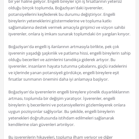
bir yer haline geliyor. Engelli bireyler için iş fırsatlarının yetersiz
olduğu birçok toplumda, Boğazlıyan'daki işverenler,
potansiyellerini keşfederek bu durumu değiştiriyor. Engelli
bireylerin yeteneklerini göstermelerine ve topluma katkı
sağlamalarına destek vermek amacıyla girişimci ve vizyon sahibi
işverenler, onlara iş imkanı sunarak toplumdaki ön yargıları kırıyor.
Boğazlıyan'da engelli iş ilanlarının artmasıyla birlikte, pek çok
işverenin yaşadığı şaşkınlık ve patlama hissi, engelli bireylerin sahip
olduğu becerileri ve azimlerini tanıdıkça giderek artıyor. Bu
işverenler, insanların hayata tutunma çabalarını, güçlü iradelerini
ve içlerinde yanan potansiyeli gördükçe, engelli bireylere eşit
fırsatlar sunmanın önemini daha iyi anlamaya başlıyor.
Boğazlıyan'da işverenlerin engelli bireylere yönelik duyarlılıklarının
artması, toplumda bir değişim yaratıyor. İşverenler, engelli
bireylerin iş becerilerini ve potansiyellerini gözlemleyerek onlara
uygun pozisyonlar sağlıyorlar. Bu şekilde, engelli bireylerin
yetenekleri doğrultusunda istihdam edilmeleri sağlanarak
kendilerine olan güvenleri artırılıyor.
Bu işverenlerin hikayeleri, topluma ilham veriyor ve diğer