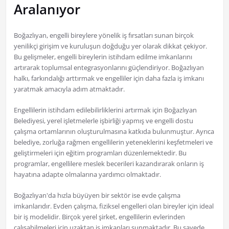
Aralanıyor
Boğazlıyan, engelli bireylere yönelik iş fırsatları sunan birçok
yenilikçi girişim ve kuruluşun doğduğu yer olarak dikkat çekiyor.
Bu gelişmeler, engelli bireylerin istihdam edilme imkanlarını
artırarak toplumsal entegrasyonlarını güçlendiriyor. Boğazlıyan
halkı, farkındalığı arttırmak ve engelliler için daha fazla iş imkanı
yaratmak amacıyla adım atmaktadır.
Engellilerin istihdam edilebilirliklerini artırmak için Boğazlıyan
Belediyesi, yerel işletmelerle işbirliği yapmış ve engelli dostu
çalışma ortamlarının oluşturulmasına katkıda bulunmuştur. Ayrıca
belediye, zorluğa rağmen engellilerin yeteneklerini keşfetmeleri ve
geliştirmeleri için eğitim programları düzenlemektedir. Bu
programlar, engellilere meslek becerileri kazandırarak onların iş
hayatına adapte olmalarına yardımcı olmaktadır.
Boğazlıyan'da hızla büyüyen bir sektör ise evde çalışma
imkanlarıdır. Evden çalışma, fiziksel engelleri olan bireyler için ideal
bir iş modelidir. Birçok yerel şirket, engellilerin evlerinden
çalışabilmeleri için uzaktan iş imkanları sunmaktadır. Bu sayede,