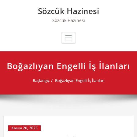
Skip
Sözcük Hazinesi
to
content
Sözcük Hazinesi
Boğazlıyan Engelli İş İlanları
Başlangıç
Boğazlıyan Engelli İş İlanları
Kasım 20, 2023