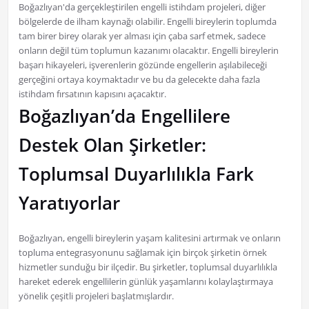
Boğazlıyan'da gerçekleştirilen engelli istihdam projeleri, diğer
bölgelerde de ilham kaynağı olabilir. Engelli bireylerin toplumda
tam birer birey olarak yer alması için çaba sarf etmek, sadece
onların değil tüm toplumun kazanımı olacaktır. Engelli bireylerin
başarı hikayeleri, işverenlerin gözünde engellerin aşılabileceği
gerçeğini ortaya koymaktadır ve bu da gelecekte daha fazla
istihdam fırsatının kapısını açacaktır.
Boğazlıyan’da Engellilere
Destek Olan Şirketler:
Toplumsal Duyarlılıkla Fark
Yaratıyorlar
Boğazlıyan, engelli bireylerin yaşam kalitesini artırmak ve onların
topluma entegrasyonunu sağlamak için birçok şirketin örnek
hizmetler sunduğu bir ilçedir. Bu şirketler, toplumsal duyarlılıkla
hareket ederek engellilerin günlük yaşamlarını kolaylaştırmaya
yönelik çeşitli projeleri başlatmışlardır.