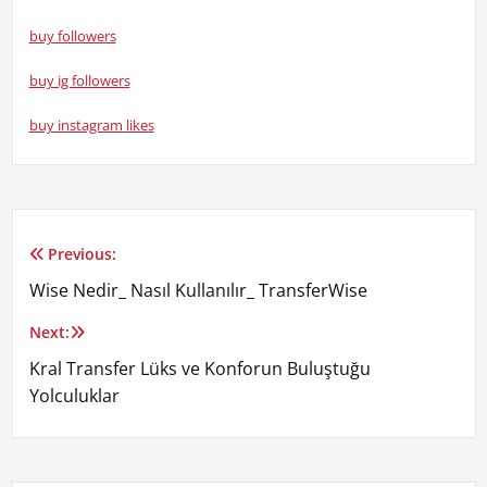
buy followers
buy ig followers
buy instagram likes
Previous:
Yazı
Wise Nedir_ Nasıl Kullanılır_ TransferWise
gezinmesi
Next:
Kral Transfer Lüks ve Konforun Buluştuğu
Yolculuklar