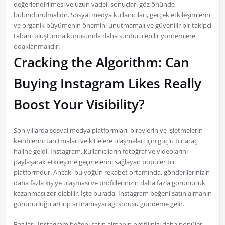
değerlendirilmesi ve uzun vadeli sonuçları göz önünde
bulundurulmalıdır. Sosyal medya kullanıcıları, gerçek etkileşimlerin
ve organik büyümenin önemini unutmamalı ve güvenilir bir takipçi
tabanı oluşturma konusunda daha sürdürülebilir yöntemlere
odaklanmalıdır.
Cracking the Algorithm: Can
Buying Instagram Likes Really
Boost Your Visibility?
Son yıllarda sosyal medya platformları, bireylerin ve işletmelerin
kendilerini tanıtmaları ve kitlelere ulaşmaları için güçlü bir araç
haline geldi. Instagram, kullanıcıların fotoğraf ve videolarını
paylaşarak etkileşime geçmelerini sağlayan popüler bir
platformdur. Ancak, bu yoğun rekabet ortamında, gönderilerinizin
daha fazla kişiye ulaşması ve profillerinizin daha fazla görünürlük
kazanması zor olabilir. İşte burada, Instagram beğeni satın almanın
görünürlüğü artırıp artıramayacağı sorusu gündeme gelir.
Bazıları, Instagram beğeni satın almanın profilinizi daha popüler