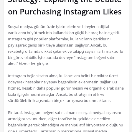
on Purchasing Instagram Likes
Sosyal medya, günümüzde işletmelerin ve bireylerin dijital
varlıklarını büyütmek için kullandıkları güçlü bir araç haline geldi.
Instagram gibi popüler platformlar, kullanıcıların içeriklerini
paylaşarak geniş bir kitleye ulaşmasını sağlıyor. Ancak, bu
rekabetçi ortamda dikkat çekmek ve takipçi sayısını artırmak zorlu
bir görev olabilir. İşte burada devreye “Instagram beğeni satın
alma” hizmetleri giriyor.
Instagram beğeni satın alma, kullanıcılara belirli bir miktar ücret
ödeyerek hesaplarına yapay beğenilerin eklenmesini sağlar. Bu
hizmet, hesabın daha popüler görünmesini ve organik olarak daha
fazla ilgi çekmesini amaçlar. Ancak, bu stratejinin etik ve
sürdürülebilirlik açısından birçok tartışması bulunmaktadır.
Bir taraf, Instagram beğeni satın almanın sosyal medya başarısını
artırdığını savunurken, diğer taraf ise bu şekilde elde edilen
beğenilerin gerçek olmadığını ve manipülatif bir yöntem olduğunu
öne sürmektedir. Tartışmanın merkezinde, sosyal medya