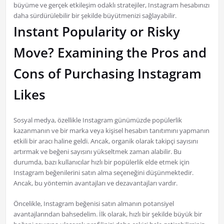
büyüme ve gerçek etkileşim odaklı stratejiler, Instagram hesabınızı
daha sürdürülebilir bir şekilde büyütmenizi sağlayabilir.
Instant Popularity or Risky
Move? Examining the Pros and
Cons of Purchasing Instagram
Likes
Sosyal medya, özellikle Instagram günümüzde popülerlik
kazanmanın ve bir marka veya kişisel hesabın tanıtımını yapmanın
etkili bir aracı haline geldi. Ancak, organik olarak takipçi sayısını
artırmak ve beğeni sayısını yükseltmek zaman alabilir. Bu
durumda, bazı kullanıcılar hızlı bir popülerlik elde etmek için
Instagram beğenilerini satın alma seçeneğini düşünmektedir.
Ancak, bu yöntemin avantajları ve dezavantajları vardır.
Öncelikle, Instagram beğenisi satın almanın potansiyel
avantajlarından bahsedelim. İlk olarak, hızlı bir şekilde büyük bir