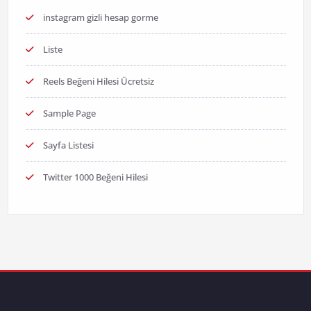
instagram gizli hesap gorme
Liste
Reels Beğeni Hilesi Ücretsiz
Sample Page
Sayfa Listesi
Twitter 1000 Beğeni Hilesi