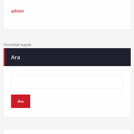
admin
Yorumlar kapalı.
Ara
Ara