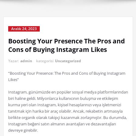
Aralık 24, 2023
Boosting Your Presence The Pros and
Cons of Buying Instagram Likes
Yazar:
admin
kategorisi
Uncategorized
“Boosting Your Presence: The Pros and Cons of Buying Instagram
Likes”
Instagram, günümüzde en popüler sosyal medya platformlarından
biri haline geldi. Milyonlarca kullanıcının buluşma ve etkileşim
kurma yeri olan Instagram, kişisel hesaplarınızı veya işletmenizi
tanıtmak için harika bir araç olabilir. Ancak, rekabetin artmasıyla
birlikte organik olarak takipçi kazanmak zorlaşmıştır. Bu durumda,
Instagram beğeni satın almanın avantajları ve dezavantajları
devreye girebilir.