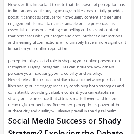
However, it is important to note that the power of perception has
its limitations. While buying Instagram likes may initially provide a
boost, it cannot substitute for high-quality content and genuine
engagement. To maintain a sustainable online presence, it is
essential to focus on creating compelling and relevant content
that resonates with your target audience. Authentic interactions
and meaningful connections will ultimately have a more significant
impact on your online reputation.
perception plays a vital role in shaping your online presence on
Instagram. Buying Instagram likes can influence how others
perceive you, increasing your credibility and visibility.
Nevertheless, it is crucial to strike a balance between purchased
likes and genuine engagement. By combining both strategies and
consistently providing valuable content, you can establish a
strong online presence that attracts real followers and fosters
meaningful connections. Remember, perception is powerful, but
authenticity and quality will always prevail in the digital realm.
Social Media Success or Shady
Strategy? Exploring the Debate