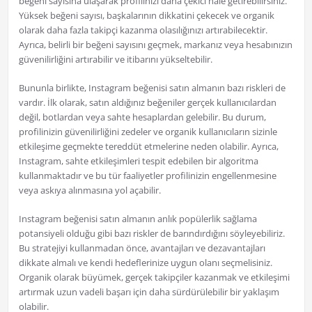
beğeni sayısına ulaşarak profilinizi daha çekici hale getirebilirsiniz.
Yüksek beğeni sayısı, başkalarının dikkatini çekecek ve organik
olarak daha fazla takipçi kazanma olasılığınızı artırabilecektir.
Ayrıca, belirli bir beğeni sayısını geçmek, markanız veya hesabınızın
güvenilirliğini artırabilir ve itibarını yükseltebilir.
Bununla birlikte, Instagram beğenisi satın almanın bazı riskleri de
vardır. İlk olarak, satın aldığınız beğeniler gerçek kullanıcılardan
değil, botlardan veya sahte hesaplardan gelebilir. Bu durum,
profilinizin güvenilirliğini zedeler ve organik kullanıcıların sizinle
etkileşime geçmekte tereddüt etmelerine neden olabilir. Ayrıca,
Instagram, sahte etkileşimleri tespit edebilen bir algoritma
kullanmaktadır ve bu tür faaliyetler profilinizin engellenmesine
veya askıya alınmasına yol açabilir.
Instagram beğenisi satın almanın anlık popülerlik sağlama
potansiyeli olduğu gibi bazı riskler de barındırdığını söyleyebiliriz.
Bu stratejiyi kullanmadan önce, avantajları ve dezavantajları
dikkate almalı ve kendi hedeflerinize uygun olanı seçmelisiniz.
Organik olarak büyümek, gerçek takipçiler kazanmak ve etkileşimi
artırmak uzun vadeli başarı için daha sürdürülebilir bir yaklaşım
olabilir.