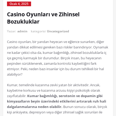
Ocak 4, 2025
Casino Oyunları ve Zihinsel
Bozukluklar
Yazar:
admin
kategorisi
Uncategorized
Casino oyunları, bir yandan heyecan ve eğlence sunarken, diğer
yandan dikkat edilmesi gereken bazı riskler barındırıyor. Oynamak
ne kadar çekici olsa da, kumar bağımlılığı, zihinsel bozukluklarla iç
içe geçmiş karmaşık bir durumdur. Birçok insan, bu heyecanın
peşinden sürüklenerek, zamanla kontrolü kaybettiğini fark
etmiyor. Peki, neden bazı insanlar için bu durum tehlikeli bir hal
alabiliyor?
Kumar, temelinde kazanma zevki yatan bir aktivitedir. Ancak,
kaybetme korkusu ve kazanma arzusu kişiyi psikolojik olarak
zayıflatabilir.
Kumar bağımlılığı, serotonin ve dopamin gibi
kimyasalların beyin üzerindeki etkilerini artırarak ruh hali
dalgalanmalarına neden olabilir.
Bunun sonucu olarak, birçok
kişi anksiyete, depresyon veya diğer zihinsel sağlık sorunları ile