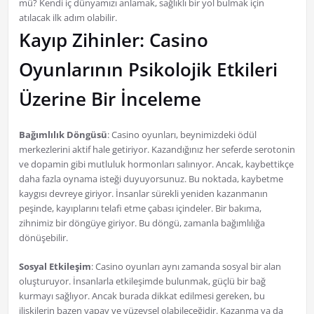
mü? Kendi iç dünyamızı anlamak, sağlıklı bir yol bulmak için
atılacak ilk adım olabilir.
Kayıp Zihinler: Casino
Oyunlarının Psikolojik Etkileri
Üzerine Bir İnceleme
Bağımlılık Döngüsü
: Casino oyunları, beynimizdeki ödül
merkezlerini aktif hale getiriyor. Kazandığınız her seferde serotonin
ve dopamin gibi mutluluk hormonları salınıyor. Ancak, kaybettikçe
daha fazla oynama isteği duyuyorsunuz. Bu noktada, kaybetme
kaygısı devreye giriyor. İnsanlar sürekli yeniden kazanmanın
peşinde, kayıplarını telafi etme çabası içindeler. Bir bakıma,
zihnimiz bir döngüye giriyor. Bu döngü, zamanla bağımlılığa
dönüşebilir.
Sosyal Etkileşim
: Casino oyunları aynı zamanda sosyal bir alan
oluşturuyor. İnsanlarla etkileşimde bulunmak, güçlü bir bağ
kurmayı sağlıyor. Ancak burada dikkat edilmesi gereken, bu
ilişkilerin bazen yapay ve yüzeysel olabileceğidir. Kazanma ya da