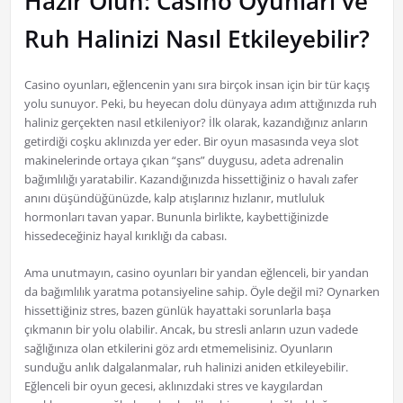
Hazır Olun: Casino Oyunları ve
Ruh Halinizi Nasıl Etkileyebilir?
Casino oyunları, eğlencenin yanı sıra birçok insan için bir tür kaçış
yolu sunuyor. Peki, bu heyecan dolu dünyaya adım attığınızda ruh
haliniz gerçekten nasıl etkileniyor? İlk olarak, kazandığınız anların
getirdiği coşku aklınızda yer eder. Bir oyun masasında veya slot
makinelerinde ortaya çıkan “şans” duygusu, adeta adrenalin
bağımlılığı yaratabilir. Kazandığınızda hissettiğiniz o havalı zafer
anını düşündüğünüzde, kalp atışlarınız hızlanır, mutluluk
hormonları tavan yapar. Bununla birlikte, kaybettiğinizde
hissedeceğiniz hayal kırıklığı da cabası.
Ama unutmayın, casino oyunları bir yandan eğlenceli, bir yandan
da bağımlılık yaratma potansiyeline sahip. Öyle değil mi? Oynarken
hissettiğiniz stres, bazen günlük hayattaki sorunlarla başa
çıkmanın bir yolu olabilir. Ancak, bu stresli anların uzun vadede
sağlığınıza olan etkilerini göz ardı etmemelisiniz. Oyunların
sunduğu anlık dalgalanmalar, ruh halinizi aniden etkileyebilir.
Eğlenceli bir oyun gecesi, aklınızdaki stres ve kaygılardan