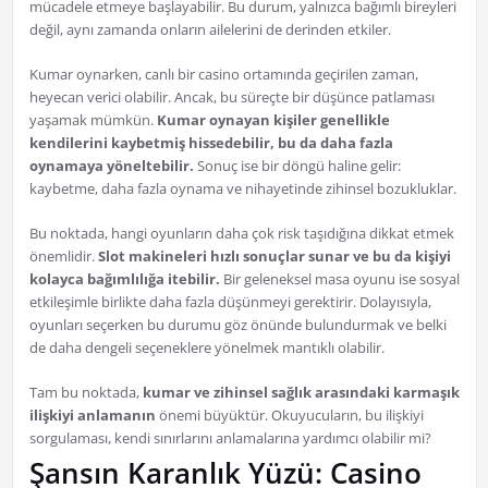
mücadele etmeye başlayabilir. Bu durum, yalnızca bağımlı bireyleri
değil, aynı zamanda onların ailelerini de derinden etkiler.
Kumar oynarken, canlı bir casino ortamında geçirilen zaman,
heyecan verici olabilir. Ancak, bu süreçte bir düşünce patlaması
yaşamak mümkün.
Kumar oynayan kişiler genellikle
kendilerini kaybetmiş hissedebilir, bu da daha fazla
oynamaya yöneltebilir.
Sonuç ise bir döngü haline gelir:
kaybetme, daha fazla oynama ve nihayetinde zihinsel bozukluklar.
Bu noktada, hangi oyunların daha çok risk taşıdığına dikkat etmek
önemlidir.
Slot makineleri hızlı sonuçlar sunar ve bu da kişiyi
kolayca bağımlılığa itebilir.
Bir geleneksel masa oyunu ise sosyal
etkileşimle birlikte daha fazla düşünmeyi gerektirir. Dolayısıyla,
oyunları seçerken bu durumu göz önünde bulundurmak ve belki
de daha dengeli seçeneklere yönelmek mantıklı olabilir.
Tam bu noktada,
kumar ve zihinsel sağlık arasındaki karmaşık
ilişkiyi anlamanın
önemi büyüktür. Okuyucuların, bu ilişkiyi
sorgulaması, kendi sınırlarını anlamalarına yardımcı olabilir mi?
Şansın Karanlık Yüzü: Casino