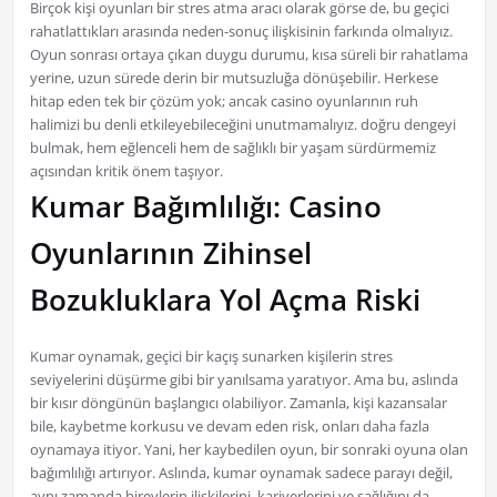
Birçok kişi oyunları bir stres atma aracı olarak görse de, bu geçici
rahatlattıkları arasında neden-sonuç ilişkisinin farkında olmalıyız.
Oyun sonrası ortaya çıkan duygu durumu, kısa süreli bir rahatlama
yerine, uzun sürede derin bir mutsuzluğa dönüşebilir. Herkese
hitap eden tek bir çözüm yok; ancak casino oyunlarının ruh
halimizi bu denli etkileyebileceğini unutmamalıyız. doğru dengeyi
bulmak, hem eğlenceli hem de sağlıklı bir yaşam sürdürmemiz
açısından kritik önem taşıyor.
Kumar Bağımlılığı: Casino
Oyunlarının Zihinsel
Bozukluklara Yol Açma Riski
Kumar oynamak, geçici bir kaçış sunarken kişilerin stres
seviyelerini düşürme gibi bir yanılsama yaratıyor. Ama bu, aslında
bir kısır döngünün başlangıcı olabiliyor. Zamanla, kişi kazansalar
bile, kaybetme korkusu ve devam eden risk, onları daha fazla
oynamaya itiyor. Yani, her kaybedilen oyun, bir sonraki oyuna olan
bağımlılığı artırıyor. Aslında, kumar oynamak sadece parayı değil,
aynı zamanda bireylerin ilişkilerini, kariyerlerini ve sağlığını da