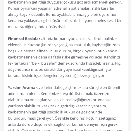
kaybetmenin getirdiği duygusal çöküşü göz ardı etmemek gerekir.
Kumar oynarken yaşanan adrenalin patlamaları, riskli kararlar
almayı teşvik edebilir. Bunu, ayakkabılarınızı giyip bir uçurumun
kenarına yaklaşmak gibi düşünebilirsiniz; bir yanda nefes kesici bir
manzara, diğer yanda düşüş riski.
Finansal Baskılar
altında kumar oyunları, kasvetli ruh halinize
eklenebilir. Kazandığınızda yaşadığınız mutluluk, kaybettiğinizdeki
boşlukla hemen silinebilir. Bu durum, birçok oyuncunun kendini
kaybetmesine ve daha da fazla riske girmesine yol açar. Kendinizi
tekrar tekrar “belki bu sefer” demek zorunda hissedebilirsiniz. Hiç
düşündünüz mü, bu sürekli döngüye nasıl kapıldığınızı? İşte
burada, kişinin içsel dengeleme yeteneği devreye giriyor.
Yardım Aramak
ve farkındalık geliştirmek, bu süreçte en önemli
adımlardan biridir. Kendimize karşı dürüst olmak, bazen zor
olabilir; ama ona açılan yollar, zihinsel sağlığınızı korumanıza
yardımcı olabilir. Yüksek riskin getirdiği kazancın yanı sıra,
kaybetmenin getirdiği psikolojik yükün de göz önünde
bulundurulması gerekiyor. Özellikle kendinizi kötü hissettiğiniz
anlarda durup düşünmek, sağlıklı bir kumar deneyimi için gerekli
olabilir. Öyleyse, bu oyunları oynarken hem heyecanı hissedin hem