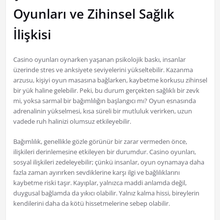
Oyunları ve Zihinsel Sağlık
İlişkisi
Casino oyunları oynarken yaşanan psikolojik baskı, insanlar
üzerinde stres ve anksiyete seviyelerini yükseltebilir. Kazanma
arzusu, kişiyi oyun masasına bağlarken, kaybetme korkusu zihinsel
bir yük haline gelebilir. Peki, bu durum gerçekten sağlıklı bir zevk
mi, yoksa sarmal bir bağımlılığın başlangıcı mı? Oyun esnasında
adrenalinin yükselmesi, kısa süreli bir mutluluk verirken, uzun
vadede ruh halinizi olumsuz etkileyebilir.
Bağımlılık, genellikle gözle görünür bir zarar vermeden önce,
ilişkileri derinlemesine etkileyen bir durumdur. Casino oyunları,
sosyal ilişkileri zedeleyebilir; çünkü insanlar, oyun oynamaya daha
fazla zaman ayırırken sevdiklerine karşı ilgi ve bağlılıklarını
kaybetme riski taşır. Kayıplar, yalnızca maddi anlamda değil,
duygusal bağlamda da yıkıcı olabilir. Yalnız kalma hissi, bireylerin
kendilerini daha da kötü hissetmelerine sebep olabilir.