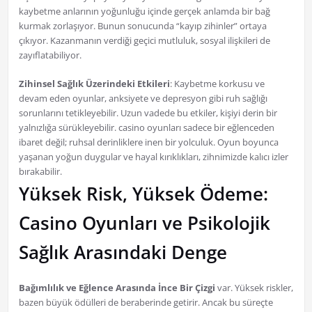
kaybetme anlarının yoğunluğu içinde gerçek anlamda bir bağ
kurmak zorlaşıyor. Bunun sonucunda “kayıp zihinler” ortaya
çıkıyor. Kazanmanın verdiği geçici mutluluk, sosyal ilişkileri de
zayıflatabiliyor.
Zihinsel Sağlık Üzerindeki Etkileri
: Kaybetme korkusu ve
devam eden oyunlar, anksiyete ve depresyon gibi ruh sağlığı
sorunlarını tetikleyebilir. Uzun vadede bu etkiler, kişiyi derin bir
yalnızlığa sürükleyebilir. casino oyunları sadece bir eğlenceden
ibaret değil; ruhsal derinliklere inen bir yolculuk. Oyun boyunca
yaşanan yoğun duygular ve hayal kırıklıkları, zihnimizde kalıcı izler
bırakabilir.
Yüksek Risk, Yüksek Ödeme:
Casino Oyunları ve Psikolojik
Sağlık Arasındaki Denge
Bağımlılık ve Eğlence Arasında İnce Bir Çizgi
var. Yüksek riskler,
bazen büyük ödülleri de beraberinde getirir. Ancak bu süreçte