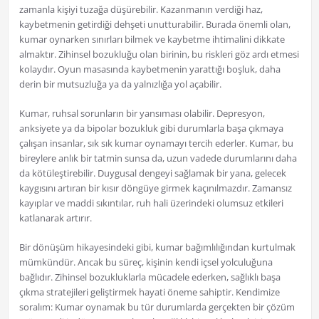
zamanla kişiyi tuzağa düşürebilir. Kazanmanın verdiği haz,
kaybetmenin getirdiği dehşeti unutturabilir. Burada önemli olan,
kumar oynarken sınırları bilmek ve kaybetme ihtimalini dikkate
almaktır. Zihinsel bozukluğu olan birinin, bu riskleri göz ardı etmesi
kolaydır. Oyun masasında kaybetmenin yarattığı boşluk, daha
derin bir mutsuzluğa ya da yalnızlığa yol açabilir.
Kumar, ruhsal sorunların bir yansıması olabilir. Depresyon,
anksiyete ya da bipolar bozukluk gibi durumlarla başa çıkmaya
çalışan insanlar, sık sık kumar oynamayı tercih ederler. Kumar, bu
bireylere anlık bir tatmin sunsa da, uzun vadede durumlarını daha
da kötüleştirebilir. Duygusal dengeyi sağlamak bir yana, gelecek
kaygısını artıran bir kısır döngüye girmek kaçınılmazdır. Zamansız
kayıplar ve maddi sıkıntılar, ruh hali üzerindeki olumsuz etkileri
katlanarak artırır.
Bir dönüşüm hikayesindeki gibi, kumar bağımlılığından kurtulmak
mümkündür. Ancak bu süreç, kişinin kendi içsel yolculuğuna
bağlıdır. Zihinsel bozukluklarla mücadele ederken, sağlıklı başa
çıkma stratejileri geliştirmek hayati öneme sahiptir. Kendimize
soralım: Kumar oynamak bu tür durumlarda gerçekten bir çözüm