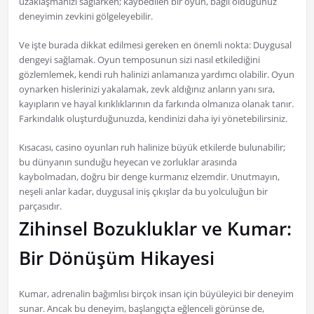
uzaklaşmanızı sağlarken; kaybedilen bir oyun, bağlı olduğunuz
deneyimin zevkini gölgeleyebilir.
Ve işte burada dikkat edilmesi gereken en önemli nokta: Duygusal
dengeyi sağlamak. Oyun temposunun sizi nasıl etkilediğini
gözlemlemek, kendi ruh halinizi anlamanıza yardımcı olabilir. Oyun
oynarken hislerinizi yakalamak, zevk aldığınız anların yanı sıra,
kayıpların ve hayal kırıklıklarının da farkında olmanıza olanak tanır.
Farkındalık oluşturduğunuzda, kendinizi daha iyi yönetebilirsiniz.
Kısacası, casino oyunları ruh halinize büyük etkilerde bulunabilir;
bu dünyanın sunduğu heyecan ve zorluklar arasında
kaybolmadan, doğru bir denge kurmanız elzemdir. Unutmayın,
neşeli anlar kadar, duygusal iniş çıkışlar da bu yolculuğun bir
parçasıdır.
Zihinsel Bozukluklar ve Kumar:
Bir Dönüşüm Hikayesi
Kumar, adrenalin bağımlısı birçok insan için büyüleyici bir deneyim
sunar. Ancak bu deneyim, başlangıçta eğlenceli görünse de,