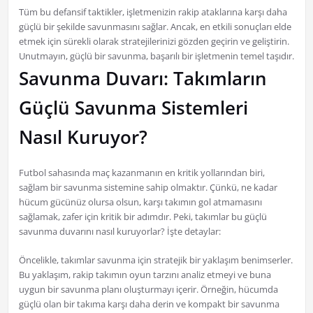
Tüm bu defansif taktikler, işletmenizin rakip ataklarına karşı daha
güçlü bir şekilde savunmasını sağlar. Ancak, en etkili sonuçları elde
etmek için sürekli olarak stratejilerinizi gözden geçirin ve geliştirin.
Unutmayın, güçlü bir savunma, başarılı bir işletmenin temel taşıdır.
Savunma Duvarı: Takımların
Güçlü Savunma Sistemleri
Nasıl Kuruyor?
Futbol sahasında maç kazanmanın en kritik yollarından biri,
sağlam bir savunma sistemine sahip olmaktır. Çünkü, ne kadar
hücum gücünüz olursa olsun, karşı takımın gol atmamasını
sağlamak, zafer için kritik bir adımdır. Peki, takımlar bu güçlü
savunma duvarını nasıl kuruyorlar? İşte detaylar:
Öncelikle, takımlar savunma için stratejik bir yaklaşım benimserler.
Bu yaklaşım, rakip takımın oyun tarzını analiz etmeyi ve buna
uygun bir savunma planı oluşturmayı içerir. Örneğin, hücumda
güçlü olan bir takıma karşı daha derin ve kompakt bir savunma