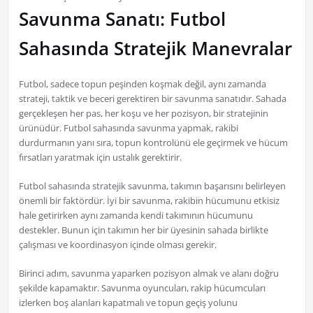
Savunma Sanatı: Futbol
Sahasında Stratejik Manevralar
Futbol, sadece topun peşinden koşmak değil, aynı zamanda
strateji, taktik ve beceri gerektiren bir savunma sanatıdır. Sahada
gerçekleşen her pas, her koşu ve her pozisyon, bir stratejinin
ürünüdür. Futbol sahasında savunma yapmak, rakibi
durdurmanın yanı sıra, topun kontrolünü ele geçirmek ve hücum
fırsatları yaratmak için ustalık gerektirir.
Futbol sahasında stratejik savunma, takımın başarısını belirleyen
önemli bir faktördür. İyi bir savunma, rakibin hücumunu etkisiz
hale getirirken aynı zamanda kendi takımının hücumunu
destekler. Bunun için takımın her bir üyesinin sahada birlikte
çalışması ve koordinasyon içinde olması gerekir.
Birinci adım, savunma yaparken pozisyon almak ve alanı doğru
şekilde kapamaktır. Savunma oyuncuları, rakip hücumcuları
izlerken boş alanları kapatmalı ve topun geçiş yolunu