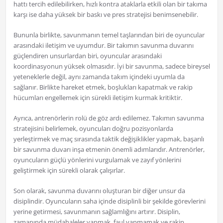
hattı tercih edilebilirken, hızlı kontra ataklarla etkili olan bir takıma
karşı ise daha yüksek bir baskı ve pres stratejisi benimsenebilir.
Bununla birlikte, savunmanın temel taşlarından biri de oyuncular
arasındaki iletişim ve uyumdur. Bir takımın savunma duvarını
güçlendiren unsurlardan biri, oyuncular arasındaki
koordinasyonun yüksek olmasıdır. İyi bir savunma, sadece bireysel
yeteneklerle değil, aynı zamanda takım içindeki uyumla da
sağlanır. Birlikte hareket etmek, boşlukları kapatmak ve rakip
hücumları engellemek için sürekli iletişim kurmak kritiktir.
Ayrıca, antrenörlerin rolü de göz ardı edilemez. Takımın savunma
stratejisini belirlemek, oyuncuları doğru pozisyonlarda
yerleştirmek ve maç sırasında taktik değişiklikler yapmak, başarılı
bir savunma duvarı inşa etmenin önemli adımlarıdır. Antrenörler,
oyuncuların güçlü yönlerini vurgulamak ve zayıf yönlerini
geliştirmek için sürekli olarak çalışırlar.
Son olarak, savunma duvarını oluşturan bir diğer unsur da
disiplindir. Oyuncuların saha içinde disiplinli bir şekilde görevlerini
yerine getirmesi, savunmanın sağlamlığını artırır. Disiplin,
zamanında müdahaleler yapmak, faul yapmamak ve rakip