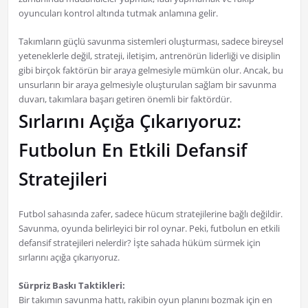
oyuncuları kontrol altında tutmak anlamına gelir.
Takımların güçlü savunma sistemleri oluşturması, sadece bireysel
yeteneklerle değil, strateji, iletişim, antrenörün liderliği ve disiplin
gibi birçok faktörün bir araya gelmesiyle mümkün olur. Ancak, bu
unsurların bir araya gelmesiyle oluşturulan sağlam bir savunma
duvarı, takımlara başarı getiren önemli bir faktördür.
Sırlarını Açığa Çıkarıyoruz:
Futbolun En Etkili Defansif
Stratejileri
Futbol sahasında zafer, sadece hücum stratejilerine bağlı değildir.
Savunma, oyunda belirleyici bir rol oynar. Peki, futbolun en etkili
defansif stratejileri nelerdir? İşte sahada hüküm sürmek için
sırlarını açığa çıkarıyoruz.
Sürpriz Baskı Taktikleri:
Bir takımın savunma hattı, rakibin oyun planını bozmak için en