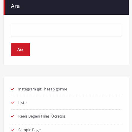
Ara
Ara
instagram gizli hesap gorme
Liste
Reels Beğeni Hilesi Ücretsiz
Sample Page