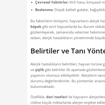
Çevresel Faktörler:
Kirli hava, kimyasal mad
Beslenme:
Düşük kaliteli gıdalar, bağışıklık
Bu faktörlerin birleşimi, hayvanların alerjik has
köpek
gibi evcil hayvanlarda bu durum oldukça 
gözlemleyerek, zamanında veteriner hekimine 
tedavi, alerjik hastalıkların yönetiminde büyü
Belirtiler ve Tanı Yön
Alerjik hastalıkların belirtileri, hayvan türüne g
ve
şişlik
gibi belirtiler ilk aşamada gözlemleni
yaşamını olumsuz etkileyebilir. Alerjilerin tanı
durumu değerlendirirler. Bu yöntemler arası
bulunmaktadır.
Özellikle,
deri testleri
ile hayvanın alerjenlere
cildine küçük miktarlarda alerjen enjekte edile