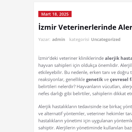
Mart 18, 2025
İzmir Veterinerlerinde Aler
Yazar:
admin
kategorisi
Uncategorized
İzmir’deki veteriner kliniklerinde
alerjik hast
hayvan sahipleri için oldukça önemlidir. Alerji
etkileyebilir. Bu nedenle, erken tanı ve doğru 
reaksiyonlar, genellikle
genetik
ve
çevresel f
belirtileri nelerdir? Hayvanların vücutları, alerje
nefes darlığı gibi belirtiler, sahiplerin dikkat 
Alerjik hastalıkların tedavisinde ise birkaç yö
ve alternatif yöntemler, veteriner hekimler tara
hastalıkların yönetimi için uygulanan yönteml
sahiptir. Alerjilerin yönetiminde kullanılan ba