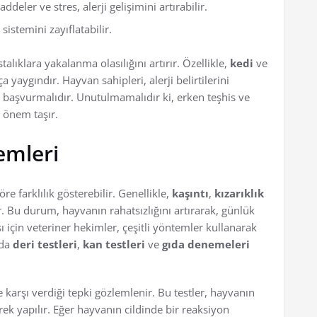
deler ve stres, alerji gelişimini artırabilir.
 sistemini zayıflatabilir.
talıklara yakalanma olasılığını artırır. Özellikle,
kedi
ve
yaygındır. Hayvan sahipleri, alerji belirtilerini
başvurmalıdır. Unutulmamalıdır ki, erken teşhis ve
k önem taşır.
temleri
öre farklılık gösterebilir. Genellikle,
kaşıntı
,
kızarıklık
r. Bu durum, hayvanın rahatsızlığını artırarak, günlük
sı için veteriner hekimler, çeşitli yöntemler kullanarak
nda
deri testleri
,
kan testleri
ve
gıda denemeleri
 karşı verdiği tepki gözlemlenir. Bu testler, hayvanın
rek yapılır. Eğer hayvanın cildinde bir reaksiyon