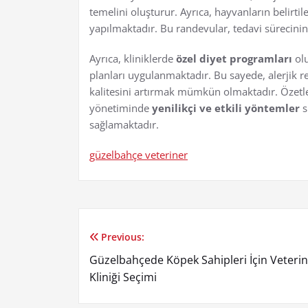
temelini oluşturur. Ayrıca, hayvanların belirtil
yapılmaktadır. Bu randevular, tedavi sürecinin 
Ayrıca, kliniklerde
özel diyet programları
olu
planları uygulanmaktadır. Bu sayede, alerjik
kalitesini artırmak mümkün olmaktadır. Özetle, İ
yönetiminde
yenilikçi ve etkili yöntemler
s
sağlamaktadır.
güzelbahçe veteriner
Previous:
Yazı
Güzelbahçede Köpek Sahipleri İçin Veteri
gezinmesi
Kliniği Seçimi