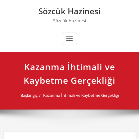
Skip
Sözcük Hazinesi
to
content
Sözcük Hazinesi
Kazanma İhtimali ve
Kaybetme Gerçekliği
Başlangıç
Kazanma İhtimali ve Kaybetme Gerçekliği