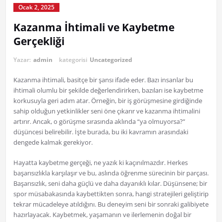
Ocak 2, 2025
Kazanma İhtimali ve Kaybetme
Gerçekliği
Yazar:
admin
kategorisi
Uncategorized
Kazanma ihtimali, basitçe bir şansı ifade eder. Bazı insanlar bu
ihtimali olumlu bir şekilde değerlendirirken, bazıları ise kaybetme
korkusuyla geri adım atar. Örneğin, bir iş görüşmesine girdiğinde
sahip olduğun yetkinlikler seni öne çıkarır ve kazanma ihtimalini
artırır. Ancak, o görüşme sırasında aklında “ya olmuyorsa?”
düşüncesi belirebilir. İşte burada, bu iki kavramın arasındaki
dengede kalmak gerekiyor.
Hayatta kaybetme gerçeği, ne yazık ki kaçınılmazdır. Herkes
başarısızlıkla karşılaşır ve bu, aslında öğrenme sürecinin bir parçası.
Başarısızlık, seni daha güçlü ve daha dayanıklı kılar. Düşünsene; bir
spor müsabakasında kaybettikten sonra, hangi stratejileri geliştirip
tekrar mücadeleye atıldığını. Bu deneyim seni bir sonraki galibiyete
hazırlayacak. Kaybetmek, yaşamanın ve ilerlemenin doğal bir