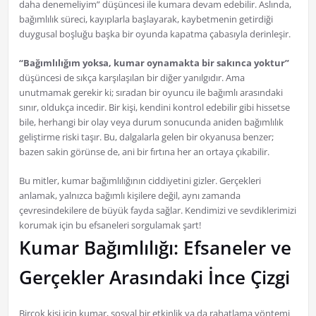
daha denemeliyim” düşüncesi ile kumara devam edebilir. Aslında,
bağımlılık süreci, kayıplarla başlayarak, kaybetmenin getirdiği
duygusal boşluğu başka bir oyunda kapatma çabasıyla derinleşir.
“Bağımlılığım yoksa, kumar oynamakta bir sakınca yoktur”
düşüncesi de sıkça karşılaşılan bir diğer yanılgıdır. Ama
unutmamak gerekir ki; sıradan bir oyuncu ile bağımlı arasındaki
sınır, oldukça incedir. Bir kişi, kendini kontrol edebilir gibi hissetse
bile, herhangi bir olay veya durum sonucunda aniden bağımlılık
geliştirme riski taşır. Bu, dalgalarla gelen bir okyanusa benzer;
bazen sakin görünse de, ani bir fırtına her an ortaya çıkabilir.
Bu mitler, kumar bağımlılığının ciddiyetini gizler. Gerçekleri
anlamak, yalnızca bağımlı kişilere değil, aynı zamanda
çevresindekilere de büyük fayda sağlar. Kendimizi ve sevdiklerimizi
korumak için bu efsaneleri sorgulamak şart!
Kumar Bağımlılığı: Efsaneler ve
Gerçekler Arasındaki İnce Çizgi
Birçok kişi için kumar, sosyal bir etkinlik ya da rahatlama yöntemi