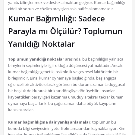
yanıtı, bilinçlenmek ve destek almaktan geçiyor. Kumar bağımlılığı
ciddi bir sorun ve çözüm arayışları asla hafife alınmamalıdır.
Kumar Bağımlılığı: Sadece
Parayla mı Ölçülür? Toplumun
Yanıldığı Noktalar
Toplumun yanıldığı noktalar
arasında, bu bağımlılığın yalnızca
bireylerin seçimleriyle ilgili olduğu düşüncesi yatmaktadır. Ancak,
kumar bağımlılığı; genetik, psikolojik ve çevresel faktörlerin bir
birleşimidir. Birisi kumar oynamaya başladığında, başlangıçta
eğlenceli bir aktivite olarak görünen bu durum, zamanla duygusal
bir boşluk doldurarak bir kısır döngüye dönüşebilir. İnsanlar
kaybettikleri parayı geri kazanma umuduyla tekrar tekrar kumar
oynamaya başlarlar ki bu çoğu zaman daha büyük kayıpların
kapısını aralar.
Kumar bağımlılığına dair yanlış anlamalar
, toplumun bu
konuda bilgi seviyesinin yeterli olmamasından kaynaklanıyor. Kimi
insanlar, kumar bağımlılığının “zayıflık” ya da “karakter eksikliği” ile