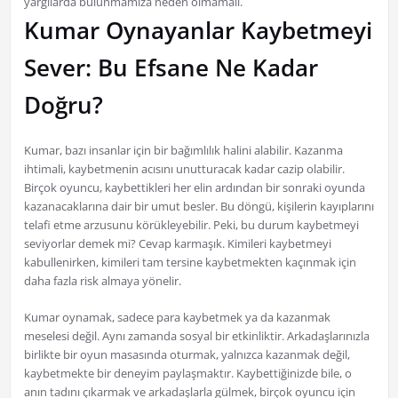
yargılarda bulunmamıza neden olmamalı.
Kumar Oynayanlar Kaybetmeyi
Sever: Bu Efsane Ne Kadar
Doğru?
Kumar, bazı insanlar için bir bağımlılık halini alabilir. Kazanma
ihtimali, kaybetmenin acısını unutturacak kadar cazip olabilir.
Birçok oyuncu, kaybettikleri her elin ardından bir sonraki oyunda
kazanacaklarına dair bir umut besler. Bu döngü, kişilerin kayıplarını
telafi etme arzusunu körükleyebilir. Peki, bu durum kaybetmeyi
seviyorlar demek mi? Cevap karmaşık. Kimileri kaybetmeyi
kabullenirken, kimileri tam tersine kaybetmekten kaçınmak için
daha fazla risk almaya yönelir.
Kumar oynamak, sadece para kaybetmek ya da kazanmak
meselesi değil. Aynı zamanda sosyal bir etkinliktir. Arkadaşlarınızla
birlikte bir oyun masasında oturmak, yalnızca kazanmak değil,
kaybetmekte bir deneyim paylaşmaktır. Kaybettiğinizde bile, o
anın tadını çıkarmak ve arkadaşlarla gülmek, birçok oyuncu için