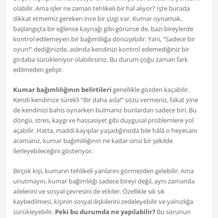
olabilir. Ama işler ne zaman tehlikeli bir hal alıyor? İşte burada
dikkat etmemiz gereken ince bir çizgi var. Kumar oynamak,
başlangıçta bir eğlence kaynağı gibi görünse de, bazı bireylerde
kontrol edilemeyen bir bağımlılığa dönüşebilir. Yani, “Sadece bir
oyun!” dediğinizde, aslında kendinizi kontrol edemediğiniz bir
girdaba sürükleniyor olabilirsiniz. Bu durum çoğu zaman fark
edilmeden gelişir.
Kumar bağımlılığının belirtileri
genellikle gözden kaçabilir.
Kendi kendinize sürekli “Bir daha asla!” sözü vermeniz, fakat yine
de kendinizi bahis oynarken bulmanız bunlardan sadece biri. Bu
döngü, stres, kaygı ve hassasiyet gibi duygusal problemlere yol
açabilir. Hatta, maddi kayıplar yaşadığınızda bile hâlâ o heyecanı
aramanız, kumar bağımlılığının ne kadar sinsi bir şekilde
ilerleyebileceğini gösteriyor.
Birçok kişi, kumarın tehlikeli yanlarını görmezden gelebilir. Ama
unutmayın, kumar bağımlılığı sadece bireyi değil, aynı zamanda
ailelerini ve sosyal çevresini de etkiler. Özellikle sık sık
kaybedilmesi, kişinin sosyal ilişkilerini zedeleyebilir ve yalnızlığa
sürükleyebilir.
Peki bu durumda ne yapılabilir?
Bu sorunun