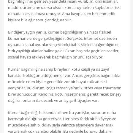
bağımlılığı, her gelir seviyesindeki insanı vurabilir. Kimi insanlar,
maddi durumu ne olursa olsun, kumar oynarken kaybetme riski
olmadan zevk almayı umuyor. Ama kayıplar, en beklenmedik
kişilere bile ağır sonuçlar doğurabilir.
Bir diğer yaygın yanlış, kumar bağımlılığının yalnızca fiziksel
kumarhanelerde gerçekleştiğidir. Gerçekte, internet üzerinden
oynanan sanal oyunlar ve çevrimiçi bahis siteleri, bağımlılığın en
hızlı yayıldığı alanlar haline geldi. Ekran başında geçirilen saatler,
sosyal hayatı etkileyerek bağımlılığın önünü açabiliyor.
Kumar bağımlılığına sahip bireylerin kötü kalpli ya da zayıf
karakterli olduğunu düşünenler var. Ancak gerçekte, bağımlılıkla
mücadele eden kişiler genellikle zor bir hayat mücadelesi
veriyorlar. Bu durum, çoğu zaman yalnızlık, stres veya travmanın
birer sonucudur. Kendinizi kötü hissetmenizi gerektirecek bir şey
değiller; onların da destek ve anlayışa ihtiyaçları var.
Kumar bağımlılığı hakkında bilinen bu yanlışlar, sorunun daha
karmaşık olduğunu gösteriyor. Her birey farklı bir hikâyeye ve
mücadeleye sahip, dolayısıyla yalnızca efsanelere dayanarak
yargılamak çok yanıltıcı olabilir. Bu nedenle konuyu daha iyi