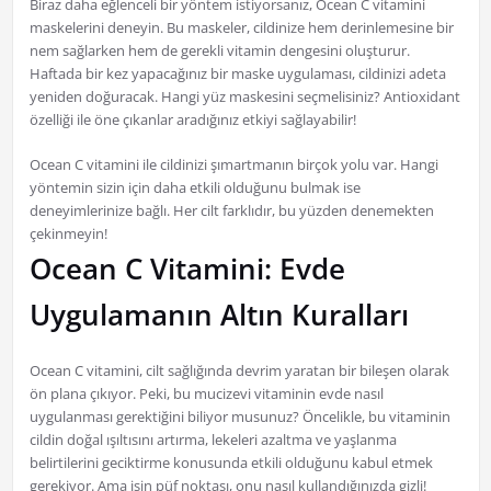
Biraz daha eğlenceli bir yöntem istiyorsanız, Ocean C vitamini
maskelerini deneyin. Bu maskeler, cildinize hem derinlemesine bir
nem sağlarken hem de gerekli vitamin dengesini oluşturur.
Haftada bir kez yapacağınız bir maske uygulaması, cildinizi adeta
yeniden doğuracak. Hangi yüz maskesini seçmelisiniz? Antioxidant
özelliği ile öne çıkanlar aradığınız etkiyi sağlayabilir!
Ocean C vitamini ile cildinizi şımartmanın birçok yolu var. Hangi
yöntemin sizin için daha etkili olduğunu bulmak ise
deneyimlerinize bağlı. Her cilt farklıdır, bu yüzden denemekten
çekinmeyin!
Ocean C Vitamini: Evde
Uygulamanın Altın Kuralları
Ocean C vitamini, cilt sağlığında devrim yaratan bir bileşen olarak
ön plana çıkıyor. Peki, bu mucizevi vitaminin evde nasıl
uygulanması gerektiğini biliyor musunuz? Öncelikle, bu vitaminin
cildin doğal ışıltısını artırma, lekeleri azaltma ve yaşlanma
belirtilerini geciktirme konusunda etkili olduğunu kabul etmek
gerekiyor. Ama işin püf noktası, onu nasıl kullandığınızda gizli!