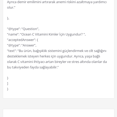
Ayrıca demir emilimini artırarak anemi riskini azaltmaya yardımcı
olur.”
},
“@type”: “Question”,
“name”: “Ocean C Vitamini Kimler İçin Uygundur? “,
“acceptedAnswer”: {
“@type”: “Answer”,
“text”: “Bu ürün, bağışıklık sistemini güçlendirmek ve cilt sağlığını
desteklemek isteyen herkes için uygundur. Ayrıca, yaşa bağlı
olarak C vitamini ihtiyacı artan bireyler ve stres altında olanlar da
bu takviyeden fayda sağlayabilir.”
}
]
}