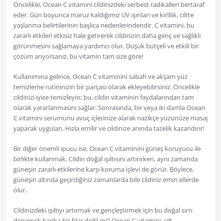
Öncelikle, Ocean C vitamini cildinizdeki serbest radikalleri bertaraf
eder. Gün boyunca maruz kaldığımız UV ışınları ve kirlilik, ciltte
yaşlanma belirtilerinin başlıca nedenlerindendir. C vitamini, bu
zararlı etkileri etkisiz hale getirerek cildinizin daha genç ve sağlıklı
görünmesini sağlamaya yardımcı olur. Düşük bütçeli ve etkili bir
çözüm arıyorsanız, bu vitamin tam size göre!
Kullanımına gelince, Ocean C vitaminini sabah ve akşam yüz
temizleme rutininizin bir parçası olarak ekleyebilirsiniz. Öncelikle
cildinizi iyice temizleyin; bu, cildin vitaminin faydalarından tam
olarak yararlanmasını sağlar. Sonrasında, bir veya iki damla Ocean
C vitamini serumunu avuç içlerinize alarak nazikçe yüzünüze masaj
yaparak uygulan. Hızla emilir ve cildinize anında tazelik kazandırır!
Bir diğer önemli ipucu ise, Ocean C vitaminini güneş koruyucu ile
birlikte kullanmak. Cildin doğal ışıltısını artırırken, aynı zamanda
güneşin zararlı etkilerine karşı koruma işlevi de görür. Böylece,
güneşin altında geçirdiğiniz zamanlarda bile cildiniz emin ellerde
olur.
Cildinizdeki ışıltıyı artırmak ve gençleştirmek için bu doğal sırrı
denemek harika bir fikir değil mi? Ocean C vitamini, cilt