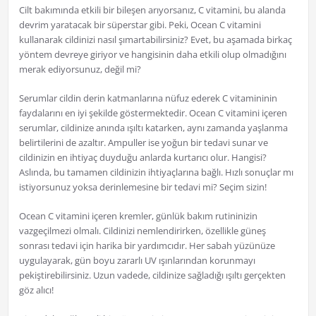
Cilt bakımında etkili bir bileşen arıyorsanız, C vitamini, bu alanda
devrim yaratacak bir süperstar gibi. Peki, Ocean C vitamini
kullanarak cildinizi nasıl şımartabilirsiniz? Evet, bu aşamada birkaç
yöntem devreye giriyor ve hangisinin daha etkili olup olmadığını
merak ediyorsunuz, değil mi?
Serumlar cildin derin katmanlarına nüfuz ederek C vitamininin
faydalarını en iyi şekilde göstermektedir. Ocean C vitamini içeren
serumlar, cildinize anında ışıltı katarken, aynı zamanda yaşlanma
belirtilerini de azaltır. Ampuller ise yoğun bir tedavi sunar ve
cildinizin en ihtiyaç duyduğu anlarda kurtarıcı olur. Hangisi?
Aslında, bu tamamen cildinizin ihtiyaçlarına bağlı. Hızlı sonuçlar mı
istiyorsunuz yoksa derinlemesine bir tedavi mi? Seçim sizin!
Ocean C vitamini içeren kremler, günlük bakım rutininizin
vazgeçilmezi olmalı. Cildinizi nemlendirirken, özellikle güneş
sonrası tedavi için harika bir yardımcıdır. Her sabah yüzünüze
uygulayarak, gün boyu zararlı UV ışınlarından korunmayı
pekiştirebilirsiniz. Uzun vadede, cildinize sağladığı ışıltı gerçekten
göz alıcı!