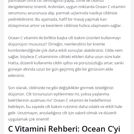
yatmadan önce cilt temizliğinizi yapıp, tonik ile cildinizi
dengelemeniz önemli. Ardından, uygun miktarda Ocean C vitamini
serumunu avucunuza alıp, parmak uçlarınızla nazikçe cildinize
yedirebilirsiniz. Bu aşamada, hafif bir masaj yapmak kan
dolaşımınızı artırır ve besinlerin cildinize hızlıca ulaşmasını sağlar.
Ocean C vitamini ile birlikte başka cilt bakım ürünleri kullanmayı
düşünüyor musunuz? Örneğin, nemlendirici bir kremle
kombinlendiğinde çok daha etkili sonuçlar alabilirsiniz. Cilde nem
sağlar, böylece C vitamininin ciltteki etkileri daha uzun süre kalır.
Hatta, düzenli kullanımla cildin ışıltısı ve pürüzsüzlüğü artar; sanki
güneşin altında uzun bir gün geçirmiş gibi bir görünüm elde
edersiniz.
Son olarak, cildinizde ne gibi değişiklikler görmek istediğinizi
düşünün. Cilt tonunuzun eşitlenmesi mi, yoksa yaşlanma
belirtilerinin azalması mı? Ocean C vitamini ile hedeflerinizi
belirleyin, bu sayede cilt bakım rutininiz daha odaklı ve etkili hale
gelir. Unutmayın, arzuladığınız cilt için sabırlı olmak ve düzenli
uygulamak çok önemli!
C Vitamini Rehberi: Ocean C’yi