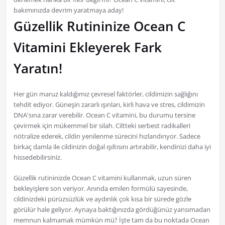
bakımınızda devrim yaratmaya aday!
Güzellik Rutininize Ocean C
Vitamini Ekleyerek Fark
Yaratın!
Her gün maruz kaldığımız çevresel faktörler, cildimizin sağlığını
tehdit ediyor. Güneşin zararlı ışınları, kirli hava ve stres, cildimizin
DNA'sına zarar verebilir. Ocean C vitamini, bu durumu tersine
çevirmek için mükemmel bir silah. Ciltteki serbest radikalleri
nötralize ederek, cildin yenilenme sürecini hızlandırıyor. Sadece
birkaç damla ile cildinizin doğal ışıltısını artırabilir, kendinizi daha iyi
hissedebilirsiniz.
Güzellik rutininizde Ocean C vitamini kullanmak, uzun süren
bekleyişlere son veriyor. Anında emilen formülü sayesinde,
cildinizdeki pürüzsüzlük ve aydınlık çok kısa bir sürede gözle
görülür hale geliyor. Aynaya baktığınızda gördüğünüz yansımadan
memnun kalmamak mümkün mü? İşte tam da bu noktada Ocean