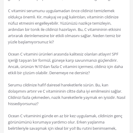
C vitamini serumunu uygulamadan önce cildinizi temizlemek
oldukça önemli. Kir, makyaj ve yağ kalıntıları, vitaminin cildinize
nüfuz etmesini engelleyebilir. Yüzünüzü nazikçe temizleyin,
ardından bir tonik ile cildinizi hazırlayın. Bu, C vitamininin etkisini
artırarak derinlemesine bir etkili olmasını sağlar. Neden temiz bir
yüzle başlamıyorsunuz ki?
Ocean C vitamini ürünleri arasında kalitesiz olanları atlayın! SPF
içeriği taşıyan bir formül, güneşe karşı savunmanızı güçlendirir.
Ancak, ürünün %10'dan fazla C vitamini içermesi, cildiniz için daha
etkili bir çözüm olabilir. Denemeye ne dersiniz?
Serumu cildinize hafif dairesel hareketlerle sürün. Bu, kan
dolaşımını artırır ve C vitamininin ciltte daha iyi emilmesini sağlar.
Cildinizi fazla çekmeden, nazik hareketlerle yaymak en iyisidir. Nasıl
hissediyorsunuz?
Ocean C vitaminini günde en az bir kez uygulamak, cildinizin genç
görünümünü korumaya yardımcı olur. Erken yaşlanma
belirtileriyle savaşmak için ideal bir yol! Bu rutini benimsemek,