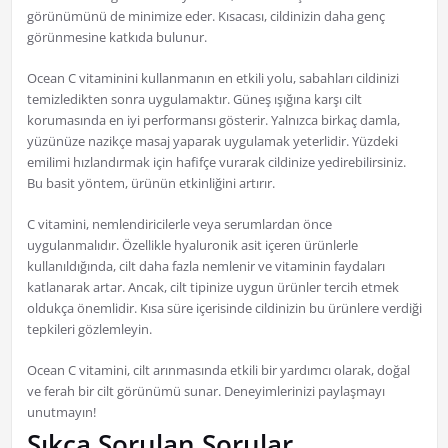
görünümünü de minimize eder. Kısacası, cildinizin daha genç
görünmesine katkıda bulunur.
Ocean C vitaminini kullanmanın en etkili yolu, sabahları cildinizi
temizledikten sonra uygulamaktır. Güneş ışığına karşı cilt
korumasında en iyi performansı gösterir. Yalnızca birkaç damla,
yüzünüze nazikçe masaj yaparak uygulamak yeterlidir. Yüzdeki
emilimi hızlandırmak için hafifçe vurarak cildinize yedirebilirsiniz.
Bu basit yöntem, ürünün etkinliğini artırır.
C vitamini, nemlendiricilerle veya serumlardan önce
uygulanmalıdır. Özellikle hyaluronik asit içeren ürünlerle
kullanıldığında, cilt daha fazla nemlenir ve vitaminin faydaları
katlanarak artar. Ancak, cilt tipinize uygun ürünler tercih etmek
oldukça önemlidir. Kısa süre içerisinde cildinizin bu ürünlere verdiği
tepkileri gözlemleyin.
Ocean C vitamini, cilt arınmasında etkili bir yardımcı olarak, doğal
ve ferah bir cilt görünümü sunar. Deneyimlerinizi paylaşmayı
unutmayın!
Sıkça Sorulan Sorular