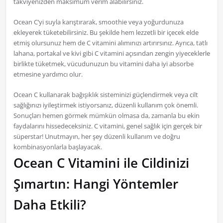
takviyenizden maksimum verim alabilirsiniz.
Ocean C’yi suyla karıştırarak, smoothie veya yoğurdunuza
ekleyerek tüketebilirsiniz. Bu şekilde hem lezzetli bir içecek elde
etmiş olursunuz hem de C vitamini alımınızı artırırsınız. Ayrıca, tatlı
lahana, portakal ve kivi gibi C vitamini açısından zengin yiyeceklerle
birlikte tüketmek, vücudunuzun bu vitamini daha iyi absorbe
etmesine yardımcı olur.
Ocean C kullanarak bağışıklık sisteminizi güçlendirmek veya cilt
sağlığınızı iyileştirmek istiyorsanız, düzenli kullanım çok önemli.
Sonuçları hemen görmek mümkün olmasa da, zamanla bu ekin
faydalarını hissedeceksiniz. C vitamini, genel sağlık için gerçek bir
süperstar! Unutmayın, her şey düzenli kullanım ve doğru
kombinasyonlarla başlayacak.
Ocean C Vitamini ile Cildinizi
Şımartın: Hangi Yöntemler
Daha Etkili?