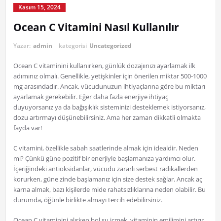
Kasım 15, 2024
Ocean C Vitamini Nasıl Kullanılır
Yazar:
admin
kategorisi
Uncategorized
Ocean C vitaminini kullanırken, günlük dozajıınızı ayarlamak ilk
adımınız olmalı. Genellikle, yetişkinler için önerilen miktar 500-1000
mg arasındadır. Ancak, vücudunuzun ihtiyaçlarına göre bu miktarı
ayarlamak gerekebilir. Eğer daha fazla enerjiye ihtiyaç
duyuyorsanız ya da bağışıklık sisteminizi desteklemek istiyorsanız,
dozu artırmayı düşünebilirsiniz. Ama her zaman dikkatli olmakta
fayda var!
C vitamini, özellikle sabah saatlerinde almak için idealdir. Neden
mi? Çünkü güne pozitif bir enerjiyle başlamanıza yardımcı olur.
İçeriğindeki antioksidanlar, vücudu zararlı serbest radikallerden
korurken, güne zinde başlamanız için size destek sağlar. Ancak aç
karna almak, bazı kişilerde mide rahatsızlıklarına neden olabilir. Bu
durumda, öğünle birlikte almayı tercih edebilirsiniz.
Ocean C vitaminini alırken bol su içmek, vitaminin emilimini artırır.