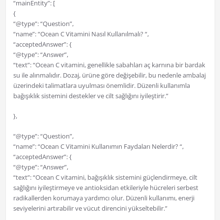
“mainEntity”: [
{
“@type”: “Question”,
“name”: “Ocean C Vitamini Nasıl Kullanılmalı? “,
“acceptedAnswer”: {
“@type”: “Answer”,
“text”: “Ocean C vitamini, genellikle sabahları aç karnına bir bardak
su ile alınmalıdır. Dozaj, ürüne göre değişebilir, bu nedenle ambalaj
üzerindeki talimatlara uyulması önemlidir. Düzenli kullanımla
bağışıklık sistemini destekler ve cilt sağlığını iyileştirir.”
},
“@type”: “Question”,
“name”: “Ocean C Vitamini Kullanımın Faydaları Nelerdir? “,
“acceptedAnswer”: {
“@type”: “Answer”,
“text”: “Ocean C vitamini, bağışıklık sistemini güçlendirmeye, cilt
sağlığını iyileştirmeye ve antioksidan etkileriyle hücreleri serbest
radikallerden korumaya yardımcı olur. Düzenli kullanımı, enerji
seviyelerini artırabilir ve vücut direncini yükseltebilir.”