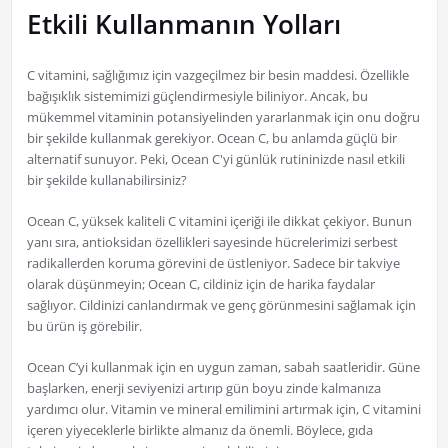
Etkili Kullanmanın Yolları
C vitamini, sağlığımız için vazgeçilmez bir besin maddesi. Özellikle
bağışıklık sistemimizi güçlendirmesiyle biliniyor. Ancak, bu
mükemmel vitaminin potansiyelinden yararlanmak için onu doğru
bir şekilde kullanmak gerekiyor. Ocean C, bu anlamda güçlü bir
alternatif sunuyor. Peki, Ocean C'yi günlük rutininizde nasıl etkili
bir şekilde kullanabilirsiniz?
Ocean C, yüksek kaliteli C vitamini içeriği ile dikkat çekiyor. Bunun
yanı sıra, antioksidan özellikleri sayesinde hücrelerimizi serbest
radikallerden koruma görevini de üstleniyor. Sadece bir takviye
olarak düşünmeyin; Ocean C, cildiniz için de harika faydalar
sağlıyor. Cildinizi canlandırmak ve genç görünmesini sağlamak için
bu ürün iş görebilir.
Ocean C’yi kullanmak için en uygun zaman, sabah saatleridir. Güne
başlarken, enerji seviyenizi artırıp gün boyu zinde kalmanıza
yardımcı olur. Vitamin ve mineral emilimini artırmak için, C vitamini
içeren yiyeceklerle birlikte almanız da önemli. Böylece, gıda