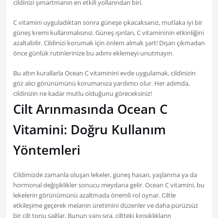
cildinizi şımartmanın en etkili yollarından biri.
C vitamini uyguladıktan sonra güneşe çıkacaksanız, mutlaka iyi bir
güneş kremi kullanmalısınız. Güneş ışınları, C vitamininin etkinliğini
azaltabilir. Cildinizi korumak için önlem almak şart! Dışarı çıkmadan
önce günlük rutinlerinize bu adımı eklemeyi unutmayın.
Bu altın kurallarla Ocean C vitaminini evde uygulamak, cildinizin
göz alıcı görünümünü korumanıza yardımcı olur. Her adımda,
cildinizin ne kadar mutlu olduğunu göreceksiniz!
Cilt Arınmasında Ocean C
Vitamini: Doğru Kullanım
Yöntemleri
Cildimizde zamanla oluşan lekeler, güneş hasarı, yaşlanma ya da
hormonal değişiklikler sonucu meydana gelir. Ocean C vitamini, bu
lekelerin görünümünü azaltmada önemli rol oynar. Ciltle
etkileşime geçerek melanin üretimini düzenler ve daha pürüzsüz
bir cilt tonu sağlar. Bunun yanı sıra, ciltteki kırışıklıkların