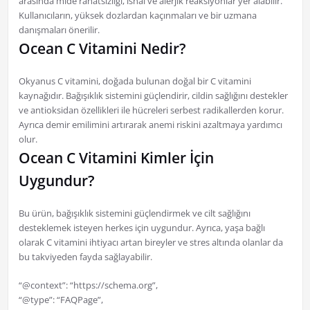
arasında mide rahatsızlığı, ishal ve alerjik reaksiyonlar yer alabilir.
Kullanıcıların, yüksek dozlardan kaçınmaları ve bir uzmana
danışmaları önerilir.
Ocean C Vitamini Nedir?
Okyanus C vitamini, doğada bulunan doğal bir C vitamini
kaynağıdır. Bağışıklık sistemini güçlendirir, cildin sağlığını destekler
ve antioksidan özellikleri ile hücreleri serbest radikallerden korur.
Ayrıca demir emilimini artırarak anemi riskini azaltmaya yardımcı
olur.
Ocean C Vitamini Kimler İçin
Uygundur?
Bu ürün, bağışıklık sistemini güçlendirmek ve cilt sağlığını
desteklemek isteyen herkes için uygundur. Ayrıca, yaşa bağlı
olarak C vitamini ihtiyacı artan bireyler ve stres altında olanlar da
bu takviyeden fayda sağlayabilir.
“@context”: “https://schema.org”,
“@type”: “FAQPage”,