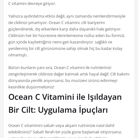
C vitamini devreye giriyor.
Yalnızca aydınlatma etkisi değil, aynı zamanda nemlendirmesiyle
de cildinizi şımartıyor. Ocean C vitamini, cilt bariyerini
güçlendirerek, dış etkenlere karşı daha dayanıklı hale getiriyor.
Cildinizin her bir hücresine derinlemesine nüfuz eden bu formül,
gün içinde kaybettiğiniz nemi geri kazandırıyor. sağlıklı ve
yenilenmiş bir cilt görünümüne sahip olmak hiç bu kadar kolay
olmamıştı.
Bütün bunların yanı sıra, Ocean C vitamini ile rutinlerinizi
zenginleştirerek cildinize değer katmak artık hayal değil. Cilt bakımı
dünyasında yenilik arıyorsanız, bu mucizevi ürünü edinmeyi
kesinlikle düşünmelisiniz!
Ocean C Vitamini ile Işıldayan
Bir Cilt: Uygulama İpuçları
Ocean C vitaminini sabah veya akşam rutininize nasıl dahil
edebilirsiniz? Sabah ferah bir yüzle güne başlamak istiyorsanız,