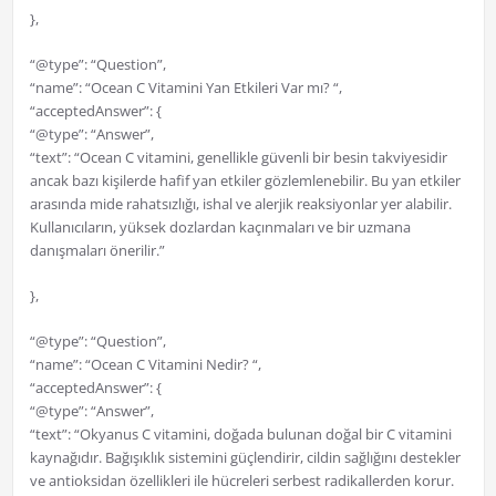
},
“@type”: “Question”,
“name”: “Ocean C Vitamini Yan Etkileri Var mı? “,
“acceptedAnswer”: {
“@type”: “Answer”,
“text”: “Ocean C vitamini, genellikle güvenli bir besin takviyesidir
ancak bazı kişilerde hafif yan etkiler gözlemlenebilir. Bu yan etkiler
arasında mide rahatsızlığı, ishal ve alerjik reaksiyonlar yer alabilir.
Kullanıcıların, yüksek dozlardan kaçınmaları ve bir uzmana
danışmaları önerilir.”
},
“@type”: “Question”,
“name”: “Ocean C Vitamini Nedir? “,
“acceptedAnswer”: {
“@type”: “Answer”,
“text”: “Okyanus C vitamini, doğada bulunan doğal bir C vitamini
kaynağıdır. Bağışıklık sistemini güçlendirir, cildin sağlığını destekler
ve antioksidan özellikleri ile hücreleri serbest radikallerden korur.