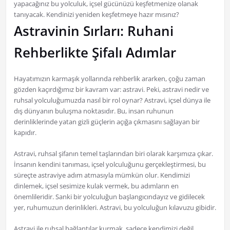
yapacağınız bu yolculuk, içsel gücünüzü keşfetmenize olanak
tanıyacak. Kendinizi yeniden keşfetmeye hazır mısınız?
Astravinin Sırları: Ruhani
Rehberlikte Şifalı Adımlar
Hayatımızın karmaşık yollarında rehberlik ararken, çoğu zaman
gözden kaçırdığımız bir kavram var: astravi. Peki, astravi nedir ve
ruhsal yolculuğumuzda nasıl bir rol oynar? Astravi, içsel dünya ile
dış dünyanın buluşma noktasıdır. Bu, insan ruhunun
derinliklerinde yatan gizli güçlerin açığa çıkmasını sağlayan bir
kapıdır.
Astravi, ruhsal şifanın temel taşlarından biri olarak karşımıza çıkar.
İnsanın kendini tanıması, içsel yolculuğunu gerçekleştirmesi, bu
süreçte astraviye adım atmasıyla mümkün olur. Kendimizi
dinlemek, içsel sesimize kulak vermek, bu adımların en
önemlileridir. Sanki bir yolculuğun başlangıcındayız ve gidilecek
yer, ruhumuzun derinlikleri. Astravi, bu yolculuğun kılavuzu gibidir.
Astravi ile ruhsal bağlantılar kurmak, sadece kendimizi değil,