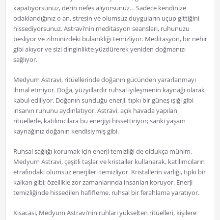
kapatıyorsunuz, derin nefes alıyorsunuz… Sadece kendinize
odaklandığınız o an, stresin ve olumsuz duyguların uçup gittiğini
hissediyorsunuz. Astravi’nin meditasyon seansları, ruhunuzu
besliyor ve zihninizdeki bulanıklığı temizliyor. Meditasyon, bir nehir
gibi akıyor ve sizi dinginlikte yüzdürerek yeniden doğmanızı
sağlıyor.
Medyum Astravi, ritüellerinde doğanın gücünden yararlanmayı
ihmal etmiyor. Doğa, yüzyıllardır ruhsal iyileşmenin kaynağı olarak
kabul ediliyor. Doğanın sunduğu enerji, tıpkı bir güneş ışığı gibi
insanın ruhunu aydınlatıyor. Astravi, açık havada yapılan
ritüellerle, katılımcılara bu enerjiyi hissettiriyor; sanki yaşam
kaynağınız doğanın kendisiymiş gibi.
Ruhsal sağlığı korumak için enerji temizliği de oldukça mühim.
Medyum Astravi, çeşitli taşlar ve kristaller kullanarak, katılımcıların
etrafındaki olumsuz enerjileri temizliyor. Kristallerin varlığı, tıpkı bir
kalkan gibi; özellikle zor zamanlarında insanları koruyor. Enerji
temizliğinde hissedilen hafifleme, ruhsal bir ferahlama yaratıyor.
Kısacası, Medyum Astravi’nin ruhları yükselten ritüelleri, kişilere