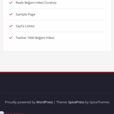
Reels Beğeni Hilesi Ücretsiz
Sample Page
Sayfa Listesi
Twitter 1000 Beğeni Hilesi
Proudly powered by
WordPress
| Theme:
SpicePress
by SpiceThemes