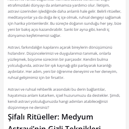
etrafımızdaki dünyayı da anlamamıza yardımcı olur. İletişim,
astravi üzerinden işlediğinde daha anlamlı hale gelir. Belirli ritüeller,
meditasyonlar ya da doğa ile iç içe olmak, ruhsal dengeyi sağlamak
için harika yöntemlerdir. Bu süreçte doğanın sunduğu her şey, bize
yeni bir bakış açısı kazandırabilir. Sanki bir ayna gibi, kendi iç
dünyamızı keşfetmemizi sağlar.
Astravi, farkındalığın kapılarını açarak bireylerin dönüşümünü
hızlandırır. Düşüncelerimizi ve duygularımızı tanımak, onlarla
yüzleşmek, büyüme sürecinin bir parçasıdır. Kendini bulma
yolculuğunda, astravi bir ışık kaynağı gibi parlayarak karanlığı
aydınlatır. Her adım, yeni bir öğrenme deneyimi ve her deneyim,
ruhsal gelişimimiz için bir fırsattır.
Astravi ve ruhsal rehberlik arasındaki bu derin bağlantılar,
hayatımıza anlam katarken, içsel huzurumuzu da destekler. Şimdi,
kendi astravi yolculuğunuzda hangi adımları atabileceğinizi
düşünmeye ne dersiniz?
Şifalı Ritüeller: Medyum
Astravi’nin Gizli Teknikleri