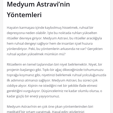
Medyum Astravi’nin
Yöntemleri
Hayatın karmaşası içinde kaybolmuş hissetmek, ruhsal bir
depresyona neden olabilir. İşte bu noktada ruhları yükselten
ritüeller devreye giriyor. Medyum Astravi, bu ritüeller aracılığıyla
hem ruhsal dengeyi sağlıyor hem de insanları içsel huzura
yönlendiriyor. Peki, bu yöntemlerin arkasında ne var? Gerçekten
ruhsal açıdan yükselmek mümkün mü?
Ritüellerin en temel taşlarından biri niyet belirlemektir. Niyet, bir
projenin başlangıcı gibi. Tıpkı bir ağaç dikeceğinizde tohumunuzu
toprağa koymanız gibi, niyetinizi belirlemek ruhsal yolculuğunuzda
ilk adımınızı atmanızı sağlıyor. Medyum Astravi, bu süreci çok
ciddiye alıyor. Kişinin ne istediğini net bir şekilde ifade etmesi
gerektiğini vurguluyor. Düşünceleriniz ne kadar olumlu olursa, o
kadar güçlü bir enerji yayıyorsunuz.
Medyum Astravi’nin en çok öne çıkan yöntemlerinden biri
meditatif bir ortam yaratmak. Hayal edin; gözlerinizi