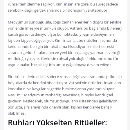
ruhsal temizlenme sağlıyor. Kimi insanlara göre, bu süreç sadece
sembolik değil, gerçek anlamda bir dönüşüm yaratabiliyor.
Medyumun sunduğu şifa, çoğu zaman enerjilerin doğru bir şekilde
yönlendirilmesiyle mümkün oluyor. Astravi, bu bağlamda bir enerji
kanalı görevi üstleniyor. İşte bu noktada, iyileşme deneyimleri
kişiden kişiye değişebiliyor. Kimi insanlar, bu ritüellerin sonunda
kendilerinde belirgin bir rahatlama hissediyor; kimileri ise, eski
zararları geride bırakmanın ve yeni bir başlangıç yapmanın verdiği
mutluluğu yaşıyor. Herkesin ruhsal yolculuğu farklı, ancak bu tür
uygulamalar, birçok kişi için umut ışığı olmaya devam ediyor.
Bir ritüelin derin etkisi, sadece ruhsal değil, aynı zamanda psikolojik
boyutlarda da kendini hissettiriyor. Astravi'nin ritüelleri, insanların
korkularını ve kaygılarını geride bırakmalarına yardımcı oluyor.
Nasıl mı? Medyumun rehberliği sayesinde, bireyler kendi içsel
güçlerini keşfederek, olumsuz duyguların üstesinden gelebiliyor.
Sonuçta, şifa arayışında önemli olan, kişinin kendisiyle barışık
olabilmesi.
Ruhları Yükselten Ritüeller: