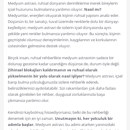
Medyum astravi, ruhsal dünyanın derinliklerine inerek bireylerin
içsel huzurunu bulmalarına yardımcı oluyor.
Nasıl mı?
Medyumlar, enerjileri okuyarak kişinin ruhsal yapısını analiz eder.
Düşünün ki, bir sanatçı, tuval üzerinde renklerle dolu bir dünyayı
keşfediyor; medyum astravi de sizlerin içsel dünyasında aynı
şekilde yeni renkler bulmanıza yardımcı oluyor. Bu süreçte, kişinin
geçmişteki olumsuz deneyimlerinin, kaygılarının ve korkularının
üstesinden gelmesine destek oluyor.
Birçok insan, ruhsal rehberlikte medyum astravinin sadece bir
dolunay gecesine kadar uzandığını düşünse de, durum öyle değil.
Zihinsel blokajları kaldırmanın ve ruhsal olarak
yükselmenin bir yolu olarak nasıl işliyor?
Medyum astravi, içsel
barışı bulma yolculuğunuzda sizlere rehberlik ederek,
belirsizliklerinizi aydınlatabilir. Sizi rakamlardan çok daha fazlası
olarak görebilen bir rehber, duygusal zorluklarınızla başa
çıkmanıza yardımcı olur.
Kendinizi kaybolmuş hissediyorsanız, belki de bu rehberliği
denemek için en iyi zaman.
Unutmayın ki, her yolculuk bir
adımla başlar.
Medyum astravi, bu adımı atarken yanınızdaki