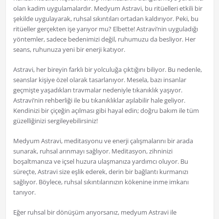
olan kadim uygulamalardır. Medyum Astravi, bu ritüelleri etkili bir
şekilde uygulayarak, ruhsal sıkıntıları ortadan kaldırıyor. Peki, bu
ritüeller gerçekten işe yarıyor mu? Elbette! Astravi’nin uyguladığı
yöntemler, sadece bedenimizi değil, ruhumuzu da besliyor. Her
seans, ruhunuza yeni bir enerji katıyor.
Astravi, her bireyin farklı bir yolculuğa çıktığını biliyor. Bu nedenle,
seanslar kişiye özel olarak tasarlanıyor. Mesela, bazı insanlar
geçmişte yaşadıkları travmalar nedeniyle tıkanıklık yaşıyor.
Astravi’nin rehberliği ile bu tıkanıklıklar aşılabilir hale geliyor.
Kendinizi bir çiçeğin açılması gibi hayal edin; doğru bakım ile tüm
güzelliğinizi sergileyebilirsiniz!
Medyum Astravi, meditasyonu ve enerji çalışmalarını bir arada
sunarak, ruhsal arınmayı sağlıyor. Meditasyon, zihninizi
boşaltmanıza ve içsel huzura ulaşmanıza yardımcı oluyor. Bu
süreçte, Astravi size eşlik ederek, derin bir bağlantı kurmanızı
sağlıyor. Böylece, ruhsal sıkıntılarınızın kökenine inme imkanı
tanıyor.
Eğer ruhsal bir dönüşüm arıyorsanız, medyum Astravi ile