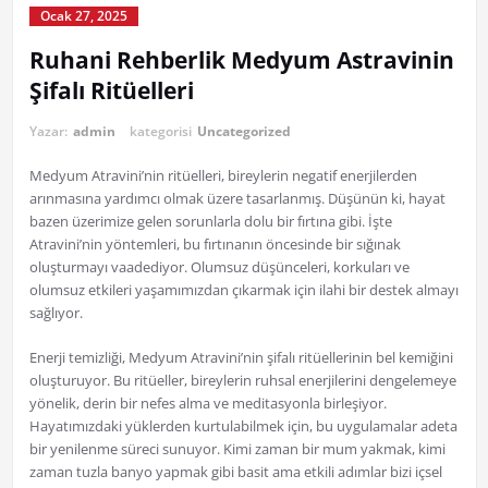
Ocak 27, 2025
Ruhani Rehberlik Medyum Astravinin
Şifalı Ritüelleri
Yazar:
admin
kategorisi
Uncategorized
Medyum Atravini’nin ritüelleri, bireylerin negatif enerjilerden
arınmasına yardımcı olmak üzere tasarlanmış. Düşünün ki, hayat
bazen üzerimize gelen sorunlarla dolu bir fırtına gibi. İşte
Atravini’nin yöntemleri, bu fırtınanın öncesinde bir sığınak
oluşturmayı vaadediyor. Olumsuz düşünceleri, korkuları ve
olumsuz etkileri yaşamımızdan çıkarmak için ilahi bir destek almayı
sağlıyor.
Enerji temizliği, Medyum Atravini’nin şifalı ritüellerinin bel kemiğini
oluşturuyor. Bu ritüeller, bireylerin ruhsal enerjilerini dengelemeye
yönelik, derin bir nefes alma ve meditasyonla birleşiyor.
Hayatımızdaki yüklerden kurtulabilmek için, bu uygulamalar adeta
bir yenilenme süreci sunuyor. Kimi zaman bir mum yakmak, kimi
zaman tuzla banyo yapmak gibi basit ama etkili adımlar bizi içsel