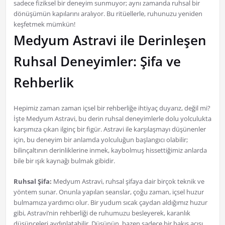
sadece fiziksel bir deneyim sunmuyor; aynı zamanda ruhsal bir
dönüşümün kapılarını aralıyor. Bu ritüellerle, ruhunuzu yeniden
keşfetmek mümkün!
Medyum Astravi ile Derinleşen
Ruhsal Deneyimler: Şifa ve
Rehberlik
Hepimiz zaman zaman içsel bir rehberliğe ihtiyaç duyarız, değil mi?
İşte Medyum Astravi, bu derin ruhsal deneyimlerle dolu yolculukta
karşımıza çıkan ilginç bir figür. Astravi ile karşılaşmayı düşünenler
için, bu deneyim bir anlamda yolculuğun başlangıcı olabilir;
bilinçaltının derinliklerine inmek, kaybolmuş hissettiğimiz anlarda
bile bir ışık kaynağı bulmak gibidir.
Ruhsal Şifa:
Medyum Astravi, ruhsal şifaya dair birçok teknik ve
yöntem sunar. Onunla yapılan seanslar, çoğu zaman, içsel huzur
bulmamıza yardımcı olur. Bir yudum sıcak çaydan aldığımız huzur
gibi, Astravi’nin rehberliği de ruhumuzu besleyerek, karanlık
düşünceleri aydınlatabilir. Düşünün, bazen sadece bir bakış açısı