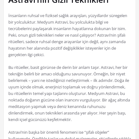
İnsanların ruhsal ve fiziksel sağlık arayışları, yüzyıllardır süregelen
bir yolculuktur. Medyum Astravi, bu yolculukta bilgi ve
tecrübelerini paylaşarak insanların hayatlarına dokunan bir isim.
Peki, onun gizli teknikleri neler ve nasıl çalışıyor? Astravi’nin şifalı
ritüelleri, sadece ruhsal denge arayanlar için değil, aynı zamanda
hayatının her alanında pozitif değişiklikler isteyenler için de
gerçekten ilgi çekici.
Bu ritüeller, basit görünse de derin bir anlam taşır. Astravi, her bir
tekniğin belirli bir amacı olduğunu savunuyor. Örneğin, bir niyet
belirlemek – yani ne istediğinizi netleştirmek – ilk adımdır. Doğa ile
uyum içinde olmak, enerjinizi toplamak ve doğru yönlendirmek,
bu ritüellerin temel yapı taşlarını oluşturur. Medyum Astravi, bu
noktada doğanın gücüne olan inancını vurguluyor. Bir ağaç altında
meditasyon yapmak veya deniz kenarında ruhunuzu
dinlendirmek, onun teknikleri arasında yer alıyor. Her şeyin başı,
kendi içsel gücünüzü keşfetmektir.
Astravi’nin başka bir önemli fenomeni ise “şifalı objeler”
kullanımıdır. Özellikle taşlar ve doğal malzemeler, ritüellerde sıklıkla