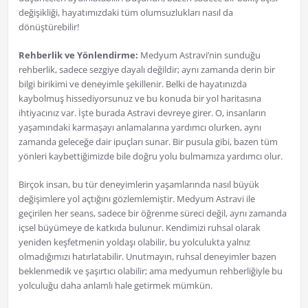
değişikliği, hayatımızdaki tüm olumsuzlukları nasıl da
dönüştürebilir!
Rehberlik ve Yönlendirme:
Medyum Astravi’nin sunduğu
rehberlik, sadece sezgiye dayalı değildir; aynı zamanda derin bir
bilgi birikimi ve deneyimle şekillenir. Belki de hayatınızda
kaybolmuş hissediyorsunuz ve bu konuda bir yol haritasına
ihtiyacınız var. İşte burada Astravi devreye girer. O, insanların
yaşamındaki karmaşayı anlamalarına yardımcı olurken, aynı
zamanda geleceğe dair ipuçları sunar. Bir pusula gibi, bazen tüm
yönleri kaybettiğimizde bile doğru yolu bulmamıza yardımcı olur.
Birçok insan, bu tür deneyimlerin yaşamlarında nasıl büyük
değişimlere yol açtığını gözlemlemiştir. Medyum Astravi ile
geçirilen her seans, sadece bir öğrenme süreci değil, aynı zamanda
içsel büyümeye de katkıda bulunur. Kendimizi ruhsal olarak
yeniden keşfetmenin yoldaşı olabilir, bu yolculukta yalnız
olmadığımızı hatırlatabilir. Unutmayın, ruhsal deneyimler bazen
beklenmedik ve şaşırtıcı olabilir; ama medyumun rehberliğiyle bu
yolculuğu daha anlamlı hale getirmek mümkün.