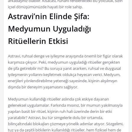
arkadaşınız olabilir. Kısacası, ruhani rehberlikteki bu yolculuk, sizin
içsel dönüşümünüzde hayati bir role sahip.
Astravi’nin Elinde Şifa:
Medyumun Uyguladığı
Ritüellerin Etkisi
Astravi, ruhsal denge ve iyileşme arayışında önemli bir figür olarak
karşımıza çıkıyor. Peki, medyumun uyguladığı ritüeller gerçekten
de şifa getirebilir mi? Bu soruya yanıt ararken, ruhsal ve duygusal
iyileşmenin yollarını keşfetmek oldukça heyecan verici. Medyum,
enerjileri yönlendirebilme yeteneği sayesinde, kişinin alışılmışın
dışında bir deneyim yaşamasını sağlıyor.
Medyumun kullandığı ritüeller aslında çok eskiye dayanan
geleneksel uygulamalar. Farkında mısınız, bir mumun yakılmasıyla
yapılan basit bir ritüel, kişinin ruh hali üzerinde derin bir etki
yaratabilir? Astravi, bu tür simgelerle dolu bir ortamda,
bilinçaltındaki blokajları çözmeye yönelik adımlar atıyor. Sözgelimi,
tuz ya da çeşitli bitkilerin kullanıldığı ritüeller, hem fiziksel hem de