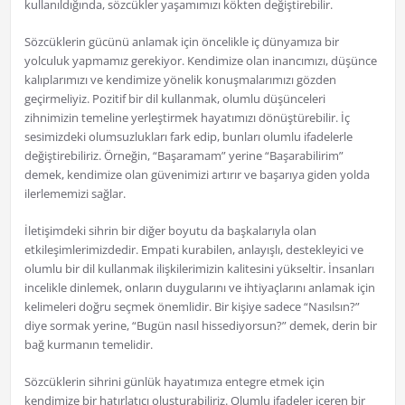
kullanıldığında, sözcükler yaşamımızı kökten değiştirebilir.
Sözcüklerin gücünü anlamak için öncelikle iç dünyamıza bir
yolculuk yapmamız gerekiyor. Kendimize olan inancımızı, düşünce
kalıplarımızı ve kendimize yönelik konuşmalarımızı gözden
geçirmeliyiz. Pozitif bir dil kullanmak, olumlu düşünceleri
zihnimizin temeline yerleştirmek hayatımızı dönüştürebilir. İç
sesimizdeki olumsuzlukları fark edip, bunları olumlu ifadelerle
değiştirebiliriz. Örneğin, “Başaramam” yerine “Başarabilirim”
demek, kendimize olan güvenimizi artırır ve başarıya giden yolda
ilerlememizi sağlar.
İletişimdeki sihrin bir diğer boyutu da başkalarıyla olan
etkileşimlerimizdedir. Empati kurabilen, anlayışlı, destekleyici ve
olumlu bir dil kullanmak ilişkilerimizin kalitesini yükseltir. İnsanları
incelikle dinlemek, onların duygularını ve ihtiyaçlarını anlamak için
kelimeleri doğru seçmek önemlidir. Bir kişiye sadece “Nasılsın?”
diye sormak yerine, “Bugün nasıl hissediyorsun?” demek, derin bir
bağ kurmanın temelidir.
Sözcüklerin sihrini günlük hayatımıza entegre etmek için
kendimize bir hatırlatıcı oluşturabiliriz. Olumlu ifadeler içeren bir