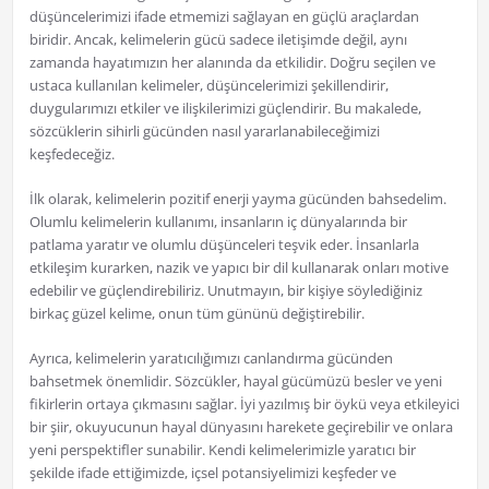
düşüncelerimizi ifade etmemizi sağlayan en güçlü araçlardan
biridir. Ancak, kelimelerin gücü sadece iletişimde değil, aynı
zamanda hayatımızın her alanında da etkilidir. Doğru seçilen ve
ustaca kullanılan kelimeler, düşüncelerimizi şekillendirir,
duygularımızı etkiler ve ilişkilerimizi güçlendirir. Bu makalede,
sözcüklerin sihirli gücünden nasıl yararlanabileceğimizi
keşfedeceğiz.
İlk olarak, kelimelerin pozitif enerji yayma gücünden bahsedelim.
Olumlu kelimelerin kullanımı, insanların iç dünyalarında bir
patlama yaratır ve olumlu düşünceleri teşvik eder. İnsanlarla
etkileşim kurarken, nazik ve yapıcı bir dil kullanarak onları motive
edebilir ve güçlendirebiliriz. Unutmayın, bir kişiye söylediğiniz
birkaç güzel kelime, onun tüm gününü değiştirebilir.
Ayrıca, kelimelerin yaratıcılığımızı canlandırma gücünden
bahsetmek önemlidir. Sözcükler, hayal gücümüzü besler ve yeni
fikirlerin ortaya çıkmasını sağlar. İyi yazılmış bir öykü veya etkileyici
bir şiir, okuyucunun hayal dünyasını harekete geçirebilir ve onlara
yeni perspektifler sunabilir. Kendi kelimelerimizle yaratıcı bir
şekilde ifade ettiğimizde, içsel potansiyelimizi keşfeder ve