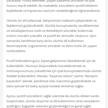
yaratabilir. Pozitif kelimeler, yaşam kalitemizi artırabilir ve içsel
huzuru teşvik edebilir. Bu makalede, sözcüklerin pozitif etkilerini
keşfedecek ve hayatınıza nasıl yön verebileceğinizi öğreneceksiniz.
Olumlu bir dil kullanmak, iletişimimizin kalitesini iyileştirebilir ve
ilişkilerimizi güçlendirebilir. Günlük konuşmalarda, sevdiklerimize
ve arkadaşlarımıza nazik ve destekleyici sözcükler kullanmak,
onların moralini yükseltir ve pozitif bir atmosfer oluşturur. Aynı
zamanda, kendimize karşı da bu olumlu dil kullanımını
benimseyerek, özgüvenimizi artırabilir ve daha mutlu bir yaşam
sürdürebiliriz.
Pozitif kelimelerin gücü, kişisel gelişimimizi desteklemek için de
kullanılabilir. Olumsuz düşüncelerle mücadele etmek ve
motivasyonumuzu yükseltmek için içsel konuşmalarımızda olumlu
ifadeler kullanabiliriz. Mesela, “başarısız oldum” yerine “deneyim
kazandım” demek, kendimize olan inancımızı güçlendirebilir ve
daha iyimser bir bakış açısıyla hareket etmemizi sağlar.
Ayrıca, pozitif sözcüklerin sağlık üzerinde de olumlu etkileri vardır.
Araştırmalar, olumlu düşünce ve dil kullanımının stres seviyelerini
azalttığını, bağışıklık sistemini güçlendirdiğini ve genel sağlık