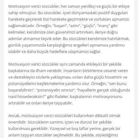
Motivasyon verici sözcükler, her zaman yenilikçi ve güçlü bir etkiye
sahip olmuştur. Bu sözcükler, içsel dünyamızdaki pozitif duyguları
harekete geçirerek bizi harekete geçirmekte ve zorlukları aşmamızı
sağlamaktadır. Örneğin, “başarı”, “azim”, “güçlü”, “inanç” gibi
kelimeler, kendimize olan güvenimizi artırırken, ileriye doğru
adımlar atmamızı teşvik eder. Bu sözcükleri kendimize hatırlatmak,
günlük yaşamımızda karşılaştığımız engelleri aşmamıza yardımcı
olabilir ve daha büyük hedeflere ulaşmamızı sağlar.
Motivasyon verici sözcükler aynı zamanda etkileyici bir şekilde
başkalarına da ilham verebilir. İnsanların birbirlerine cesaret veren
ve destekleyici sözlerle yaklaşması, onları daha güçlü hissettirir ve
potansiyellerini keşfetmelerine yardımcı olur. Örneğin, “sen bunu
başarabilirsin”, “potansiyelin sınırsız”, “hayallerin gerçek olduğunda
nasıl hissedeceksin?” gibi ifadeler, başkalarının motivasyonunu
artırabilir ve onları ileriye taşıyabilir.
Ancak, motivasyon verici sözcükleri kullanırken dikkatli olmak
önemlidir. Sözcüklerin samimi, içten ve dürüst bir şekilde
kullanılması gereklidir. Yüzeysel ve boş laflar yerine, gerçek bir
anlam taşıyan sözcükler seçilmelidir. Bu şekilde, söylediğimiz