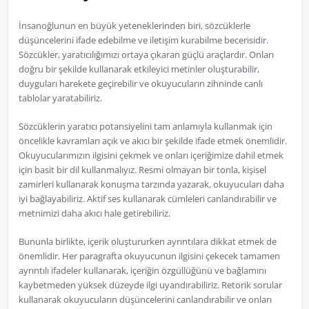
İnsanoğlunun en büyük yeteneklerinden biri, sözcüklerle
düşüncelerini ifade edebilme ve iletişim kurabilme becerisidir.
Sözcükler, yaratıcılığımızı ortaya çıkaran güçlü araçlardır. Onları
doğru bir şekilde kullanarak etkileyici metinler oluşturabilir,
duyguları harekete geçirebilir ve okuyucuların zihninde canlı
tablolar yaratabiliriz.
Sözcüklerin yaratıcı potansiyelini tam anlamıyla kullanmak için
öncelikle kavramları açık ve akıcı bir şekilde ifade etmek önemlidir.
Okuyucularımızın ilgisini çekmek ve onları içeriğimize dahil etmek
için basit bir dil kullanmalıyız. Resmi olmayan bir tonla, kişisel
zamirleri kullanarak konuşma tarzında yazarak, okuyucuları daha
iyi bağlayabiliriz. Aktif ses kullanarak cümleleri canlandırabilir ve
metnimizi daha akıcı hale getirebiliriz.
Bununla birlikte, içerik oluştururken ayrıntılara dikkat etmek de
önemlidir. Her paragrafta okuyucunun ilgisini çekecek tamamen
ayrıntılı ifadeler kullanarak, içeriğin özgüllüğünü ve bağlamını
kaybetmeden yüksek düzeyde ilgi uyandırabiliriz. Retorik sorular
kullanarak okuyucuların düşüncelerini canlandırabilir ve onları