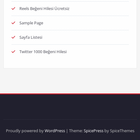
Reels Beğeni Hilesi Ücretsiz
Sample Page
Sayfa Listesi
Twitter 1000 Beğeni Hilesi
Proudly powered by
WordPress
| Theme:
SpicePress
by SpiceThemes