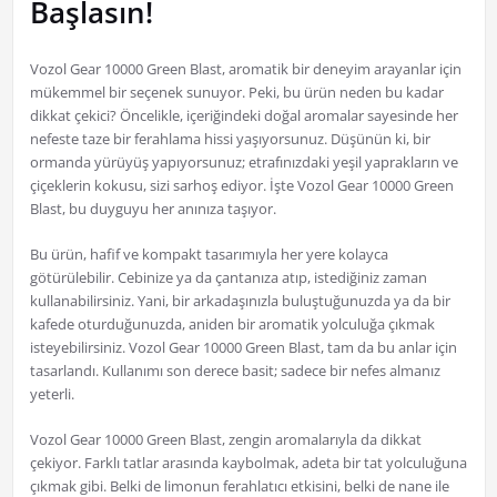
Başlasın!
Vozol Gear 10000 Green Blast, aromatik bir deneyim arayanlar için
mükemmel bir seçenek sunuyor. Peki, bu ürün neden bu kadar
dikkat çekici? Öncelikle, içeriğindeki doğal aromalar sayesinde her
nefeste taze bir ferahlama hissi yaşıyorsunuz. Düşünün ki, bir
ormanda yürüyüş yapıyorsunuz; etrafınızdaki yeşil yaprakların ve
çiçeklerin kokusu, sizi sarhoş ediyor. İşte Vozol Gear 10000 Green
Blast, bu duyguyu her anınıza taşıyor.
Bu ürün, hafif ve kompakt tasarımıyla her yere kolayca
götürülebilir. Cebinize ya da çantanıza atıp, istediğiniz zaman
kullanabilirsiniz. Yani, bir arkadaşınızla buluştuğunuzda ya da bir
kafede oturduğunuzda, aniden bir aromatik yolculuğa çıkmak
isteyebilirsiniz. Vozol Gear 10000 Green Blast, tam da bu anlar için
tasarlandı. Kullanımı son derece basit; sadece bir nefes almanız
yeterli.
Vozol Gear 10000 Green Blast, zengin aromalarıyla da dikkat
çekiyor. Farklı tatlar arasında kaybolmak, adeta bir tat yolculuğuna
çıkmak gibi. Belki de limonun ferahlatıcı etkisini, belki de nane ile