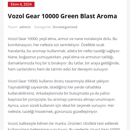
Ekim 4, 2024
Vozol Gear 10000 Green Blast Aroma
Yazar:
admin
kategorisi
Uncategorized
Vozol Gear 10000, yeşil elma, armut ve nane notalarıyla dolu. Bu
kombinasyon, her nefeste sizi serinletiyor. Özellikle sıcak
havalarda, bu aromayı kullanmak, adeta bir nefes tazeliği sağlıyor.
Nane, boğazınızı yumuşatırken, yeşil elma ve armutun tatlılığı,
damaklarınızda hoş bir iz bırakıyor. Bu tatlar, bir araya geldiğinde,
hem canlandırıcı hem de tatmin edici bir deneyim sunuyor.
Vozol Gear 10000, kullanıcı dostu tasarımıyla dikkat çekiyor.
Taşınabilirliği sayesinde, istediğiniz her yerde rahatlıkla
kullanabilirsiniz. Arkadaşlarınızla bir buluşmada ya da yalnız
başınıza bir yürüyüşte, bu aromayı yanınıza almayı unutmayın.
Ayrıca, uzun süreli kullanım için ideal bir seçenek sunuyor. Her
nefeste, tazeliği hissetmek, gününüzü güzelleştiriyor.
Vozol, kalitesiyle bilinen bir marka. Ürünleri, titizlikle test edilerek
kullanıcıların beğenisine sunuluyor. Bu nedenle, Vozol Gear 10000