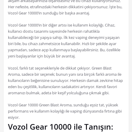
akşam arkadaşlarınızla dışarıdasınız ve bu cihazı kullanıyorsunuz.
Her nefeste, etrafınızdaki herkesin dikkatini çekiyorsunuz. İşte bu,
Vozol Gear 10000’in sunduğu bir başka avantaj.
Vozol Gear 10000’in bir diğer artısı ise kullanım kolaylığı. Cihaz,
kullanıcı dostu tasarımı sayesinde herkesin rahatlıkla
kullanabileceği bir yapıya sahip. İlk kez vaping deneyimi yaşayan
biri bile, bu cihazı zahmetsizce kullanabilir. Hızlı bir şekilde ayar
yapmadan, sadece açıp kullanmaya başlayabilirsiniz. Bu, özellikle
yeni başlayanlar için büyük bir avantaj.
Vozol, farklı tat seçenekleriyle de dikkat çekiyor. Green Blast
Aroma, sadece bir seçenek; bunun yanı sıra birçok farklı aroma ile
kullanıcıların beğenisine sunuluyor. Herkesin damak zevkine hitap
eden bu çeşitlilik, kullanıcıların sadakatini artırıyor. Kendi favori
aromanızı bulmak, adeta bir keşif yolculuğuna çıkmak gibi.
Vozol Gear 10000 Green Blast Aroma, sunduğu eşsiz tat, yüksek
performans ve kullanım kolaylığı ile vaping dünyasında fırtına gibi
esiyor.
Vozol Gear 10000 ile Tanışın: