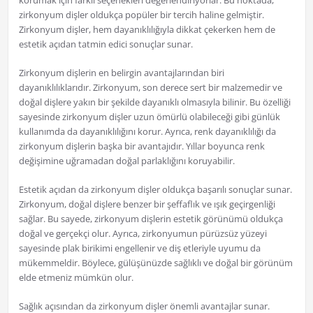
korumak için farklı seçenekleri değerlendiriyorlar. Bu noktada,
zirkonyum dişler oldukça popüler bir tercih haline gelmiştir.
Zirkonyum dişler, hem dayanıklılığıyla dikkat çekerken hem de
estetik açıdan tatmin edici sonuçlar sunar.
Zirkonyum dişlerin en belirgin avantajlarından biri
dayanıklılıklarıdır. Zirkonyum, son derece sert bir malzemedir ve
doğal dişlere yakın bir şekilde dayanıklı olmasıyla bilinir. Bu özelliği
sayesinde zirkonyum dişler uzun ömürlü olabileceği gibi günlük
kullanımda da dayanıklılığını korur. Ayrıca, renk dayanıklılığı da
zirkonyum dişlerin başka bir avantajıdır. Yıllar boyunca renk
değişimine uğramadan doğal parlaklığını koruyabilir.
Estetik açıdan da zirkonyum dişler oldukça başarılı sonuçlar sunar.
Zirkonyum, doğal dişlere benzer bir şeffaflık ve ışık geçirgenliği
sağlar. Bu sayede, zirkonyum dişlerin estetik görünümü oldukça
doğal ve gerçekçi olur. Ayrıca, zirkonyumun pürüzsüz yüzeyi
sayesinde plak birikimi engellenir ve diş etleriyle uyumu da
mükemmeldir. Böylece, gülüşünüzde sağlıklı ve doğal bir görünüm
elde etmeniz mümkün olur.
Sağlık açısından da zirkonyum dişler önemli avantajlar sunar.