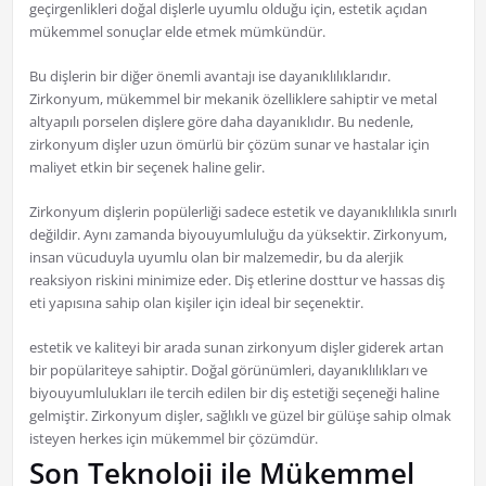
geçirgenlikleri doğal dişlerle uyumlu olduğu için, estetik açıdan
mükemmel sonuçlar elde etmek mümkündür.
Bu dişlerin bir diğer önemli avantajı ise dayanıklılıklarıdır.
Zirkonyum, mükemmel bir mekanik özelliklere sahiptir ve metal
altyapılı porselen dişlere göre daha dayanıklıdır. Bu nedenle,
zirkonyum dişler uzun ömürlü bir çözüm sunar ve hastalar için
maliyet etkin bir seçenek haline gelir.
Zirkonyum dişlerin popülerliği sadece estetik ve dayanıklılıkla sınırlı
değildir. Aynı zamanda biyouyumluluğu da yüksektir. Zirkonyum,
insan vücuduyla uyumlu olan bir malzemedir, bu da alerjik
reaksiyon riskini minimize eder. Diş etlerine dosttur ve hassas diş
eti yapısına sahip olan kişiler için ideal bir seçenektir.
estetik ve kaliteyi bir arada sunan zirkonyum dişler giderek artan
bir popülariteye sahiptir. Doğal görünümleri, dayanıklılıkları ve
biyouyumlulukları ile tercih edilen bir diş estetiği seçeneği haline
gelmiştir. Zirkonyum dişler, sağlıklı ve güzel bir gülüşe sahip olmak
isteyen herkes için mükemmel bir çözümdür.
Son Teknoloji ile Mükemmel