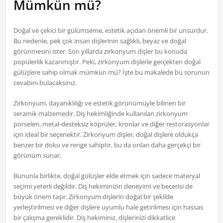
Mümkün mü?
Doğal ve çekici bir gülümseme, estetik açıdan önemli bir unsurdur.
Bu nedenle, pek çok insan dişlerinin sağlıklı, beyaz ve doğal
görünmesini ister. Son yıllarda zirkonyum dişler bu konuda
popülerlik kazanmıştır. Peki, zirkonyum dişlerle gerçekten doğal
gülüşlere sahip olmak mümkün mü? İşte bu makalede bu sorunun
cevabını bulacaksınız.
Zirkonyum, dayanıklılığı ve estetik görünümüyle bilinen bir
seramik malzemedir. Diş hekimliğinde kullanılan zirkonyum
porselen, metal-desteksiz köprüler, kronlar ve diğer restorasyonlar
için ideal bir seçenektir. Zirkonyum dişler, doğal dişlere oldukça
benzer bir doku ve renge sahiptir, bu da onları daha gerçekçi bir
görünüm sunar.
Bununla birlikte, doğal gülüşler elde etmek için sadece materyal
seçimi yeterli değildir. Diş hekiminizin deneyimi ve becerisi de
büyük önem taşır. Zirkonyum dişlerin doğal bir şekilde
yerleştirilmesi ve diğer dişlere uyumlu hale getirilmesi için hassas
bir çalışma gereklidir. Diş hekiminiz, dişlerinizi dikkatlice