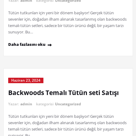
Yazar:
admin
kategorisi
Uncategorized
Tütün tutkunları için yeni bir dönem başlıyor! Gerçek tütün
sevenler için, doğadan ilham alınarak tasarlanmış olan backwoods
temalı tütün setleri, sadece bir tütün ürünü değil, bir yaşam tarzı
sunuyor. Bu…
Daha fazlasını oku
Haziran 23, 2024
Backwoods Temalı Tütün seti Satışı
Yazar:
admin
kategorisi
Uncategorized
Tütün tutkunları için yeni bir dönem başlıyor! Gerçek tütün
sevenler için, doğadan ilham alınarak tasarlanmış olan backwoods
temalı tütün setleri, sadece bir tütün ürünü değil, bir yaşam tarzı
sunuyor. Bu…