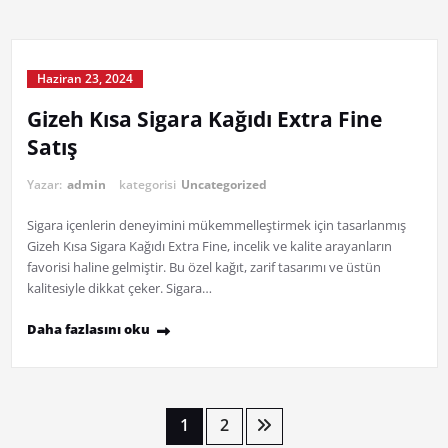
Haziran 23, 2024
Gizeh Kısa Sigara Kağıdı Extra Fine
Satış
Yazar:
admin
kategorisi
Uncategorized
Sigara içenlerin deneyimini mükemmelleştirmek için tasarlanmış
Gizeh Kısa Sigara Kağıdı Extra Fine, incelik ve kalite arayanların
favorisi haline gelmiştir. Bu özel kağıt, zarif tasarımı ve üstün
kalitesiyle dikkat çeker. Sigara…
Daha fazlasını oku
Yazı
1
2