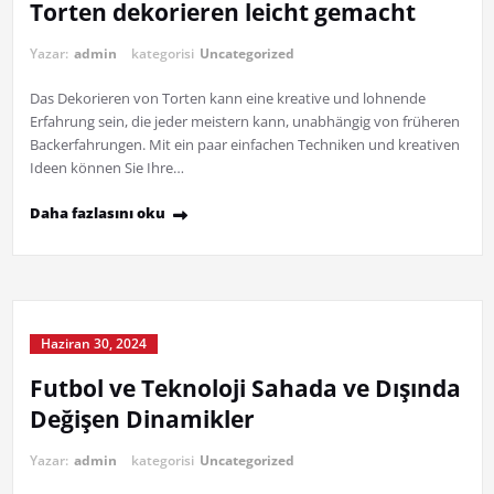
Torten dekorieren leicht gemacht
Yazar:
admin
kategorisi
Uncategorized
Das Dekorieren von Torten kann eine kreative und lohnende
Erfahrung sein, die jeder meistern kann, unabhängig von früheren
Backerfahrungen. Mit ein paar einfachen Techniken und kreativen
Ideen können Sie Ihre…
Daha fazlasını oku
Haziran 30, 2024
Futbol ve Teknoloji Sahada ve Dışında
Değişen Dinamikler
Yazar:
admin
kategorisi
Uncategorized