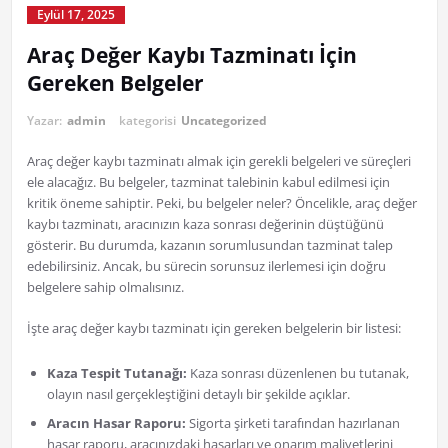
Eylül 17, 2025
Araç Değer Kaybı Tazminatı İçin
Gereken Belgeler
Yazar:
admin
kategorisi
Uncategorized
Araç değer kaybı tazminatı almak için gerekli belgeleri ve süreçleri
ele alacağız. Bu belgeler, tazminat talebinin kabul edilmesi için
kritik öneme sahiptir. Peki, bu belgeler neler? Öncelikle, araç değer
kaybı tazminatı, aracınızın kaza sonrası değerinin düştüğünü
gösterir. Bu durumda, kazanın sorumlusundan tazminat talep
edebilirsiniz. Ancak, bu sürecin sorunsuz ilerlemesi için doğru
belgelere sahip olmalısınız.
İşte araç değer kaybı tazminatı için gereken belgelerin bir listesi:
Kaza Tespit Tutanağı:
Kaza sonrası düzenlenen bu tutanak,
olayın nasıl gerçekleştiğini detaylı bir şekilde açıklar.
Aracın Hasar Raporu:
Sigorta şirketi tarafından hazırlanan
hasar raporu, aracınızdaki hasarları ve onarım maliyetlerini