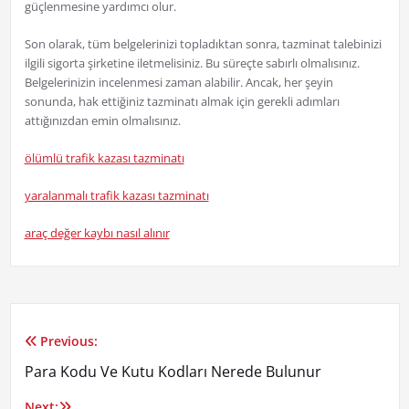
güçlenmesine yardımcı olur.
Son olarak, tüm belgelerinizi topladıktan sonra, tazminat talebinizi
ilgili sigorta şirketine iletmelisiniz. Bu süreçte sabırlı olmalısınız.
Belgelerinizin incelenmesi zaman alabilir. Ancak, her şeyin
sonunda, hak ettiğiniz tazminatı almak için gerekli adımları
attığınızdan emin olmalısınız.
ölümlü trafik kazası tazminatı
yaralanmalı trafik kazası tazminatı
araç değer kaybı nasıl alınır
Previous:
Yazı
Para Kodu Ve Kutu Kodları Nerede Bulunur
gezinmesi
Next: