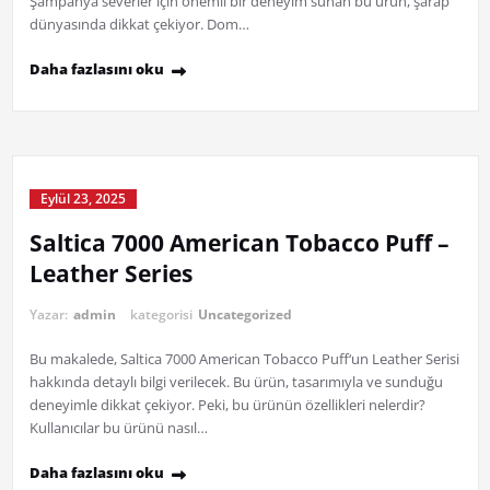
Şampanya severler için önemli bir deneyim sunan bu ürün, şarap
dünyasında dikkat çekiyor. Dom…
Daha fazlasını oku
Eylül 23, 2025
Saltica 7000 American Tobacco Puff –
Leather Series
Yazar:
admin
kategorisi
Uncategorized
Bu makalede, Saltica 7000 American Tobacco Puff‘un Leather Serisi
hakkında detaylı bilgi verilecek. Bu ürün, tasarımıyla ve sunduğu
deneyimle dikkat çekiyor. Peki, bu ürünün özellikleri nelerdir?
Kullanıcılar bu ürünü nasıl…
Daha fazlasını oku