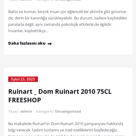
Bahis ve kumar, birçok insan için eğlenceli bir aktivite gibi görünse
de, derin bir karanlığa sürükleyebilir. Bu durum, sadece kaybedilen
paralarla değil, aynı zamanda psikolojik etkilerle de ilgilidir.
İnsanlar, kaybettikçe…
Daha fazlasını oku
Eylül 23, 2025
Ruinart _ Dom Ruinart 2010 75CL
FREESHOP
Yazar:
admin
kategorisi
Uncategorized
Bu makalede Ruinart’ın Dom Ruinart 2010 şampanyası hakkında
bilgi verecek, tadım notlarını ve özel özelliklerini keşfedeceğiz.