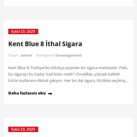
Eylül 23, 2025
Kent Blue 8 İthal Sigara
Yazar:
admin
kategorisi
Uncategorized
Kent Blue 8, Türkiye’de oldukça popüler bir sigara markasıdır. Peki,
bu sigarayı bu kadar özel kılan nedir? Öncelikle, yüksek kaliteli
tütün kullanımı dikkat çekiyor. Her bir dal sigara, titizlikle seçilmiş…
Daha fazlasını oku
Eylül 23, 2025