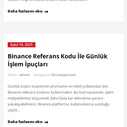
Daha fazlasını oku
Eylül 19, 2025
Binance Referans Kodu İle Günlük
İşlem İpuçları
Yazar:
admin
kategorisi
Uncategorized
Günlük kripto ticaretinizi artırmanın en etkili yollarından biri,
Binance referans kodunu kullanmaktır. Bu kod sayesinde, işlem
maliyetlerinizi düşürerek daha fazla kar elde etme şansını
yakalayabilirsiniz. Binance platformu, kullanıcılarına sunduğu
çeşitli…
Daha fazlasını oku