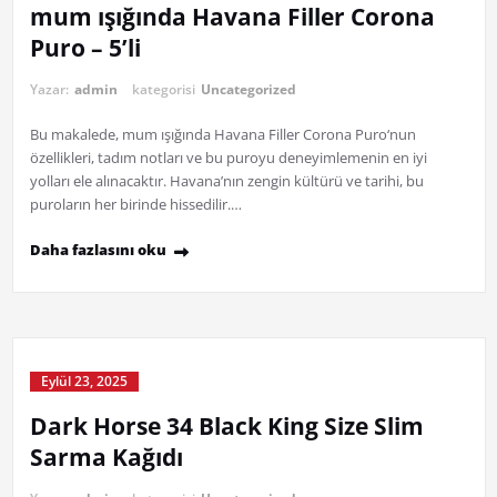
mum ışığında Havana Filler Corona
Puro – 5’li
Yazar:
admin
kategorisi
Uncategorized
Bu makalede, mum ışığında Havana Filler Corona Puro‘nun
özellikleri, tadım notları ve bu puroyu deneyimlemenin en iyi
yolları ele alınacaktır. Havana’nın zengin kültürü ve tarihi, bu
puroların her birinde hissedilir.…
Daha fazlasını oku
Eylül 23, 2025
Dark Horse 34 Black King Size Slim
Sarma Kağıdı