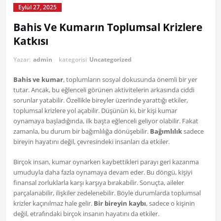
Eylül 27, 2025
Bahis Ve Kumarın Toplumsal Krizlere
Katkısı
Yazar:
admin
kategorisi
Uncategorized
Bahis ve kumar
, toplumların sosyal dokusunda önemli bir yer
tutar. Ancak, bu eğlenceli görünen aktivitelerin arkasında ciddi
sorunlar yatabilir. Özellikle bireyler üzerinde yarattığı etkiler,
toplumsal krizlere yol açabilir. Düşünün ki, bir kişi kumar
oynamaya başladığında, ilk başta eğlenceli geliyor olabilir. Fakat
zamanla, bu durum bir bağımlılığa dönüşebilir.
Bağımlılık
sadece
bireyin hayatını değil, çevresindeki insanları da etkiler.
Birçok insan, kumar oynarken kaybettikleri parayı geri kazanma
umuduyla daha fazla oynamaya devam eder. Bu döngü, kişiyi
finansal zorluklarla karşı karşıya bırakabilir. Sonuçta, aileler
parçalanabilir, ilişkiler zedelenebilir. Böyle durumlarda toplumsal
krizler kaçınılmaz hale gelir.
Bir bireyin kaybı
, sadece o kişinin
değil, etrafındaki birçok insanın hayatını da etkiler.