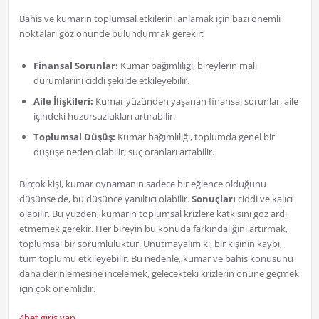
Bahis ve kumarın toplumsal etkilerini anlamak için bazı önemli
noktaları göz önünde bulundurmak gerekir:
Finansal Sorunlar:
Kumar bağımlılığı, bireylerin mali
durumlarını ciddi şekilde etkileyebilir.
Aile İlişkileri:
Kumar yüzünden yaşanan finansal sorunlar, aile
içindeki huzursuzlukları artırabilir.
Toplumsal Düşüş:
Kumar bağımlılığı, toplumda genel bir
düşüşe neden olabilir; suç oranları artabilir.
Birçok kişi, kumar oynamanın sadece bir eğlence olduğunu
düşünse de, bu düşünce yanıltıcı olabilir.
Sonuçları
ciddi ve kalıcı
olabilir. Bu yüzden, kumarın toplumsal krizlere katkısını göz ardı
etmemek gerekir. Her bireyin bu konuda farkındalığını artırmak,
toplumsal bir sorumluluktur. Unutmayalım ki, bir kişinin kaybı,
tüm toplumu etkileyebilir. Bu nedenle, kumar ve bahis konusunu
daha derinlemesine incelemek, gelecekteki krizlerin önüne geçmek
için çok önemlidir.
4bet giriş yap