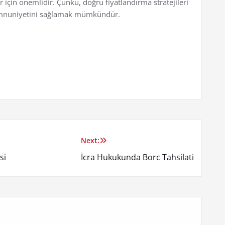
r için önemlidir. Çünkü, doğru fiyatlandırma stratejileri
memnuniyetini sağlamak mümkündür.
Next:
si
İcra Hukukunda Borc Tahsilati