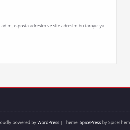
 adım, e-posta adresim ve site adresim bu tarayıcıya
roudly powered by
WordPress
| Theme:
SpicePress
by SpiceThem