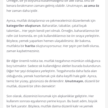
Örneğin, bir yıl boyunca kullanmadığınız bir alet varsa, onu bir
kenara bırakmanın zamanı gelmiş olabilir. Unutmayın,
az ama öz
her zaman daha iyidir.
Ayrıca, mutfak dolaplarınızı ve çekmecelerinizi düzenlemek için
kategoriler oluşturun
. Baharatlar, tabaklar, çatal bıçak
takımları… Her şeyin kendi yeri olmalı. Örneğin, baharatlarınızı bir
rafın üst kısmında, en çok kullandıklarınızı ise ön sıraya yerleştirin.
Böylece, yemek yaparken hemen ulaşabilirsiniz. Bir bakıma,
mutfakta bir
harita
oluşturuyorsunuz. Her şeyin yeri belli olursa,
zaman kaybetmezsiniz.
Bir diğer önemli nokta ise, mutfak tezgahınızı mümkün olduğunca
boş tutmaktır. Sadece sık kullandığınız aletleri burada bulundurun.
Diğer her şeyi dolaplara yerleştirin. Tezgahınızda daha fazla alan
olduğunda, yemek hazırlamak çok daha keyifli hale gelir. Ayrıca,
temiz bir yüzey, gözünüzü de dinlendirir.
Unutmayın
, düzenli bir
mutfak, düzenli bir zihin demektir!
Son olarak, düzeninizi korumak için alışkanlıklar geliştirin. Her
kullanım sonrası eşyalarınızı yerine koyun. Bu basit adım, büyük
bir fark yaratır. Böylece, mutfak daima düzenli kalır ve yemek